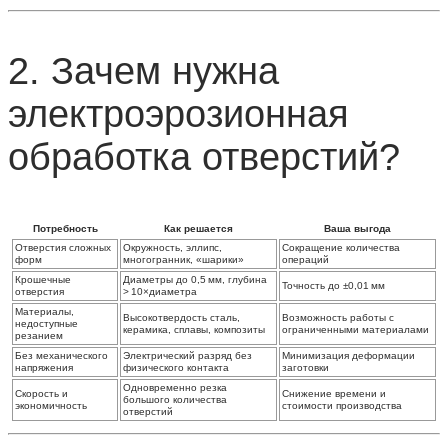
2. Зачем нужна
электроэрозионная
обработка отверстий?
Потребность
Как решается
Ваша выгода
Отверстия сложных
Окружность, эллипс,
Сокращение количества
форм
многогранник, «шарики»
операций
Крошечные
Диаметры до 0,5 мм, глубина
Точность до ±0,01 мм
отверстия
> 10×диаметра
Материалы,
Высокотвердость сталь,
Возможность работы с
недоступные
керамика, сплавы, композиты
ограниченными материалами
резанием
Без механического
Электрический разряд без
Минимизация деформации
напряжения
физического контакта
заготовки
Одновременно резка
Скорость и
Снижение времени и
большого количества
экономичность
стоимости производства
отверстий