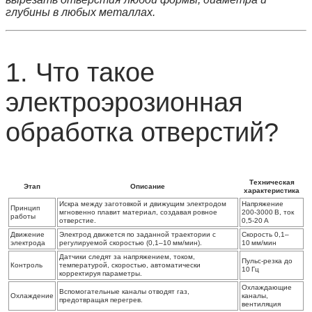
глубины в любых металлах.
1. Что такое
электроэрозионная
обработка отверстий?
Техническая
Этап
Описание
характеристика
Искра между заготовкой и движущим электродом
Напряжение
Принцип
мгновенно плавит материал, создавая ровное
200‑3000 В, ток
работы
отверстие.
0,5‑20 А
Движение
Электрод движется по заданной траектории с
Скорость 0,1–
электрода
регулируемой скоростью (0,1–10 мм/мин).
10 мм/мин
Датчики следят за напряжением, током,
Пульс‑резка до
Контроль
температурой, скоростью, автоматически
10 Гц
корректируя параметры.
Охлаждающие
Вспомогательные каналы отводят газ,
Охлаждение
каналы,
предотвращая перегрев.
вентиляция