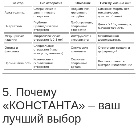
Сектор
Тип отверстия
Описание
Почему именно ЭЭ?
Сферические и
Подшипники,
Сложные формы без
Авиа‑техника
эллиптические
крепления,
механических
отверстия
патрубки
приспособлений
Глубокие
Трубопроводы,
Длина > 10×диаметра,
Энергетика
цилиндрические
сборочные
высокая точность
отверстия
отверстия
Медицинские
Микроскопические
Инструменты,
Минимальная
изделия
отверстия (≤ 0,3 мм)
имплантаты
шероховатость
Специальные
Оптика и
Оптические
Отсутствие трещин и
отверстия (напр.,
фотоника
элементы
деформаций
«синусоидальные»)
Конические и
Сложные
Высокая точность,
Промышленность
гильотинные
сборочные
быстрое изготовление
отверстия
детали
5. Почему
«КОНСТАНТА» – ваш
лучший выбор