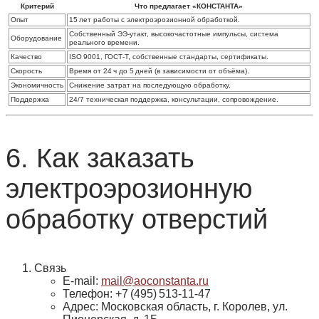
Критерий
Что предлагает «КОНСТАНТА»
Опыт
15 лет работы с электроэрозионной обработкой.
Собственный ЭЭ‑утакт, высокочастотные импульсы, система
Оборудование
реального времени.
Качество
ISO 9001, ГОСТ‑Т, собственные стандарты, сертификаты.
Скорость
Время от 24 ч до 5 дней (в зависимости от объёма).
Экономичность
Снижение затрат на последующую обработку.
Поддержка
24/7 техническая поддержка, консультации, сопровождение.
6. Как заказать
электроэрозионную
обработку отверстий
Связь
E‑mail
:
mail@aoconstanta.ru
Телефон
: +7 (495) 513‑11‑47
Адрес
: Московская область, г. Королев, ул.