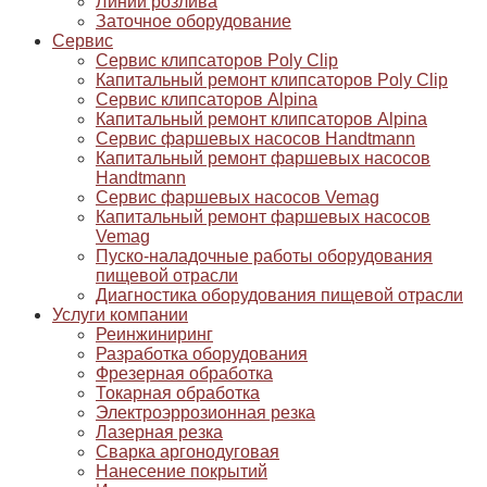
Линии розлива
Заточное оборудование
Сервис
Сервис клипсаторов Poly Clip
Капитальный ремонт клипсаторов Poly Clip
Сервис клипсаторов Alpina
Капитальный ремонт клипсаторов Alpina
Сервис фаршевых насосов Handtmann
Капитальный ремонт фаршевых насосов
Handtmann
Сервис фаршевых насосов Vemag
Капитальный ремонт фаршевых насосов
Vemag
Пуско-наладочные работы оборудования
пищевой отрасли
Диагностика оборудования пищевой отрасли
Услуги компании
Реинжиниринг
Разработка оборудования
Фрезерная обработка
Токарная обработка
Электроэррозионная резка
Лазерная резка
Сварка аргонодуговая
Нанесение покрытий