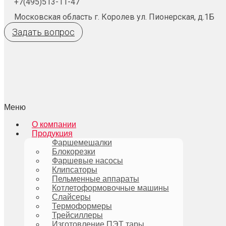
+7(495)513-11-47
Московская область г. Королев ул. Пионерская, д.1Б
Задать вопрос
Меню
О компании
Продукция
Фаршемешалки
Блокорезки
Фаршевые насосы
Клипсаторы
Пельменные аппараты
Котлетоформовочные машины
Слайсеры
Термоформеры
Трейсиллеры
Изготовление ПЭТ тары