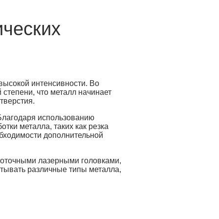
ических
высокой интенсивности. Во
 степени, что металл начинает
тверстия.
 Благодаря использованию
тки металла, таких как резка
еобходимости дополнительной
коточными лазерными головками,
тывать различные типы металла,