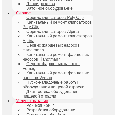
Линии розлива
Заточное оборудование
Сервис
Сервис клипсаторов Poly Clip
Капитальный ремонт клипсаторов
Poly Clip
Сервис клипсаторов Alpina
Капитальный ремонт клипсаторов
Alpina
Сервис фаршевых насосов
Handtmann
Капитальный ремонт фаршевых
насосов Handtmann
Сервис фаршевых насосов
Vemag
Капитальный ремонт фаршевых
насосов Vemag
Пуско-наладочные работы
оборудования пищевой отрасли
Диагностика оборудования
пищевой отрасли
Услуги компании
Реинжиниринг
Разработка оборудования
Фрезерная обработка