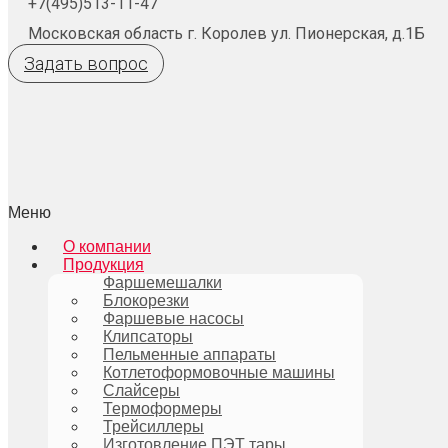
+7(495)513-11-47
Московская область г. Королев ул. Пионерская, д.1Б
Задать вопрос
Меню
О компании
Продукция
Фаршемешалки
Блокорезки
Фаршевые насосы
Клипсаторы
Пельменные аппараты
Котлетоформовочные машины
Слайсеры
Термоформеры
Трейсиллеры
Изготовление ПЭТ тары