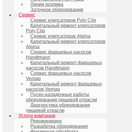
Линии розлива
Заточное оборудование
Сервис
Сервис клипсаторов Poly Clip
Капитальный ремонт клипсаторов
Poly Clip
Сервис клипсаторов Alpina
Капитальный ремонт клипсаторов
Alpina
Сервис фаршевых насосов
Handtmann
Капитальный ремонт фаршевых
насосов Handtmann
Сервис фаршевых насосов
Vemag
Капитальный ремонт фаршевых
насосов Vemag
Пуско-наладочные работы
оборудования пищевой отрасли
Диагностика оборудования
пищевой отрасли
Услуги компании
Реинжиниринг
Разработка оборудования
Фрезерная обработка