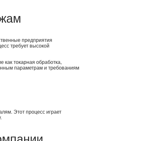
ежам
дственные предприятия
цесс требует высокой
е как токарная обработка,
аданным параметрам и требованиям
алям. Этот процесс играет
.
компании