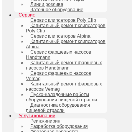
Линии розлива
Заточное оборудование
Сервис
Сервис клипсаторов Poly Clip
Капитальный ремонт клипсаторов
Poly Clip
Сервис клипсаторов Alpina
Капитальный ремонт клипсаторов
Alpina
Сервис фаршевых насосов
Handtmann
Капитальный ремонт фаршевых
насосов Handtmann
Сервис фаршевых насосов
Vemag
Капитальный ремонт фаршевых
насосов Vemag
Пуско-наладочные работы
оборудования пищевой отрасли
Диагностика оборудования
пищевой отрасли
Услуги компании
Реинжиниринг
Разработка оборудования
Фрезерная обработка