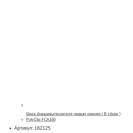
Щека фаршевытеснителя правая нижняя ( В сборе )
PolyClip FCA160
Артикул: 162125