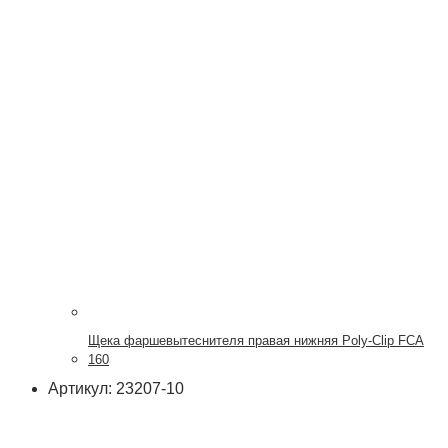
Щека фаршевытеснителя правая нижняя Poly-Clip FCA
160
Артикул: 23207-10