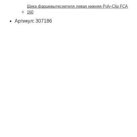
Щека фаршевытеснителя левая нижняя Poly-Clip FCA
160
Артикул: 307186