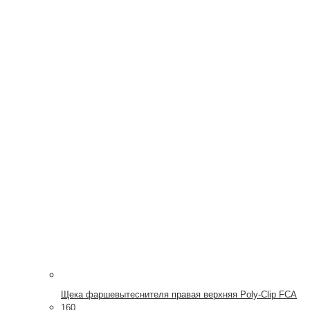
Щека фаршевытеснителя правая верхняя Poly-Clip FCA
160