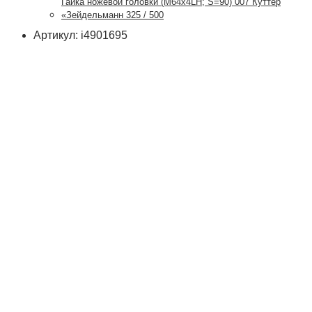
Гайка ножевой головки (М64х4LH; S=90) 007 Куттер
«Зейдельманн 325 / 500
Артикул: i4901695