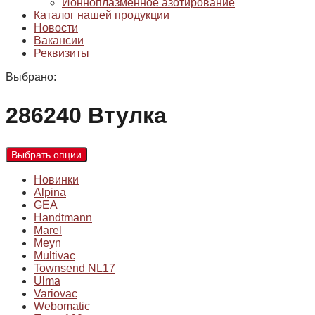
Ионноплазменное азотирование
Каталог нашей продукции
Новости
Вакансии
Реквизиты
Выбрано:
286240 Втулка
Выбрать опции
Новинки
Alpina
GEA
Handtmann
Marel
Meyn
Multivac
Townsend NL17
Ulma
Variovac
Webomatic