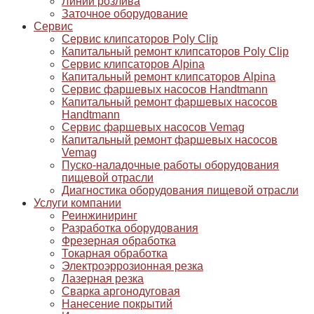
Линии розлива
Заточное оборудование
Сервис
Сервис клипсаторов Poly Clip
Капитальный ремонт клипсаторов Poly Clip
Сервис клипсаторов Alpina
Капитальный ремонт клипсаторов Alpina
Сервис фаршевых насосов Handtmann
Капитальный ремонт фаршевых насосов
Handtmann
Сервис фаршевых насосов Vemag
Капитальный ремонт фаршевых насосов
Vemag
Пуско-наладочные работы оборудования
пищевой отрасли
Диагностика оборудования пищевой отрасли
Услуги компании
Реинжиниринг
Разработка оборудования
Фрезерная обработка
Токарная обработка
Электроэррозионная резка
Лазерная резка
Сварка аргонодуговая
Нанесение покрытий