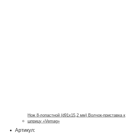
Нож 8-лопастной (d91х15,2 мм) Волчок-приставка к
шприцу «Vemag»
Артикул: