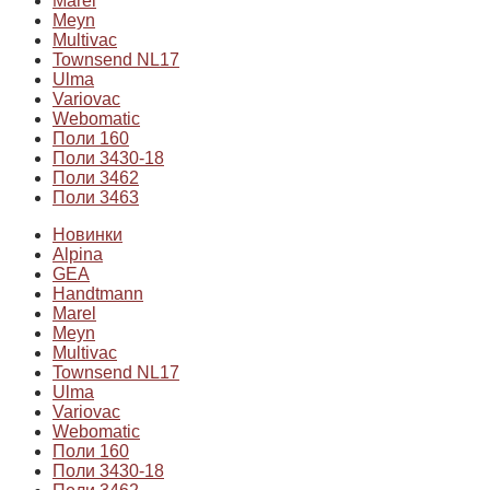
Marel
Meyn
Multivac
Townsend NL17
Ulma
Variovac
Webomatic
Поли 160
Поли 3430-18
Поли 3462
Поли 3463
Новинки
Alpina
GEA
Handtmann
Marel
Meyn
Multivac
Townsend NL17
Ulma
Variovac
Webomatic
Поли 160
Поли 3430-18