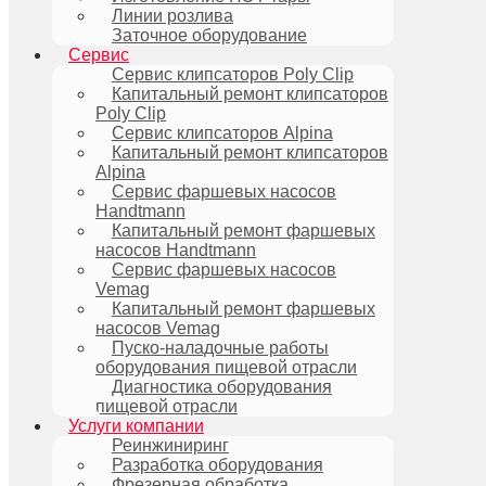
Линии розлива
Заточное оборудование
Сервис
Сервис клипсаторов Poly Clip
Капитальный ремонт клипсаторов
Poly Clip
Сервис клипсаторов Alpina
Капитальный ремонт клипсаторов
Alpina
Сервис фаршевых насосов
Handtmann
Капитальный ремонт фаршевых
насосов Handtmann
Сервис фаршевых насосов
Vemag
Капитальный ремонт фаршевых
насосов Vemag
Пуско-наладочные работы
оборудования пищевой отрасли
Диагностика оборудования
пищевой отрасли
Услуги компании
Реинжиниринг
Разработка оборудования
Фрезерная обработка