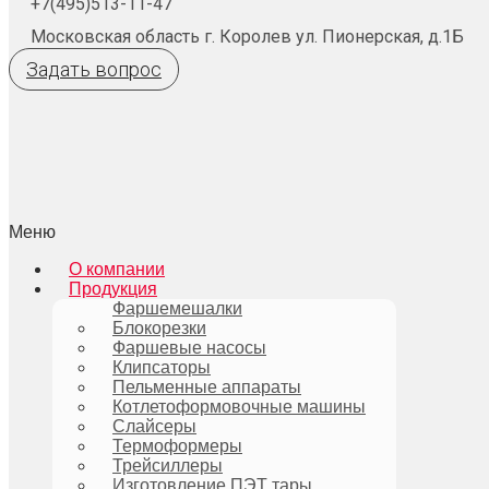
+7(495)513-11-47
Московская область г. Королев ул. Пионерская, д.1Б
Задать вопрос
Меню
О компании
Продукция
Фаршемешалки
Блокорезки
Фаршевые насосы
Клипсаторы
Пельменные аппараты
Котлетоформовочные машины
Слайсеры
Термоформеры
Трейсиллеры
Изготовление ПЭТ тары