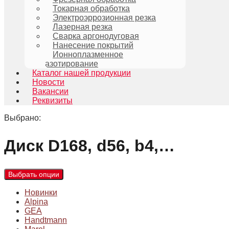
Токарная обработка
Электроэррозионная резка
Лазерная резка
Сварка аргонодуговая
Нанесение покрытий
Ионноплазменное
азотирование
Каталог нашей продукции
Новости
Вакансии
Реквизиты
Выбрано:
Диск D168, d56, b4,…
Выбрать опции
Новинки
Alpina
GEA
Handtmann