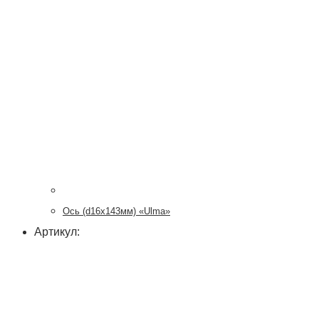
Ось (d16x143мм) «Ulma»
Артикул: