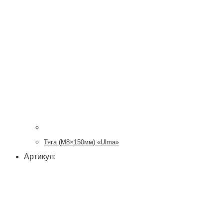
Тяга (М8×150мм) «Ulma»
Артикул: