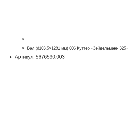
Вал (d103,5×1281 мм) 006 Куттер «Зейдельманн 325»
Артикул: 5676530.003