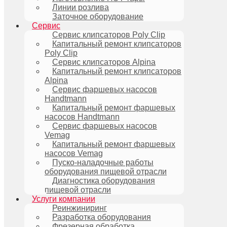
Линии розлива
Заточное оборудование
Сервис
Сервис клипсаторов Poly Clip
Капитальный ремонт клипсаторов
Poly Clip
Сервис клипсаторов Alpina
Капитальный ремонт клипсаторов
Alpina
Сервис фаршевых насосов
Handtmann
Капитальный ремонт фаршевых
насосов Handtmann
Сервис фаршевых насосов
Vemag
Капитальный ремонт фаршевых
насосов Vemag
Пуско-наладочные работы
оборудования пищевой отрасли
Диагностика оборудования
пищевой отрасли
Услуги компании
Реинжиниринг
Разработка оборудования
Фрезерная обработка