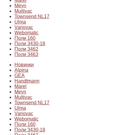
Marel
Meyn
Multivac
Townsend NL17
Ulma
Variovac
Webomatic
Поли 160
Поли 3430-18
Поли 3462
Поли 3463
Новинки
Alpina
GEA
Handtmann
Marel
Meyn
Multivac
Townsend NL17
Ulma
Variovac
Webomatic
Поли 160
Поли 3430-18