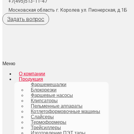
+7(495)513-11-47
Московская область г. Королев ул. Пионерская, д.1Б
Задать вопрос
Меню
О компании
Продукция
Фаршемешалки
Блокорезки
Фаршевые насосы
Клипсаторы
Пельменные аппараты
Котлетоформовочные машины
Слайсеры
Термоформеры
Трейсиллеры
Изготовление ПЭТ тары