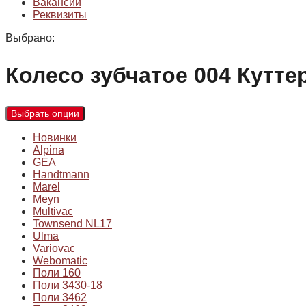
Вакансии
Реквизиты
Выбрано:
Колесо зубчатое 004 Кутт
Выбрать опции
Новинки
Alpina
GEA
Handtmann
Marel
Meyn
Multivac
Townsend NL17
Ulma
Variovac
Webomatic
Поли 160
Поли 3430-18
Поли 3462