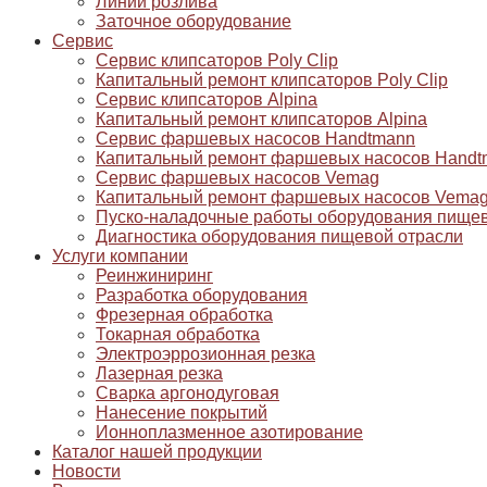
Линии розлива
Заточное оборудование
Сервис
Сервис клипсаторов Poly Clip
Капитальный ремонт клипсаторов Poly Clip
Сервис клипсаторов Alpina
Капитальный ремонт клипсаторов Alpina
Сервис фаршевых насосов Handtmann
Капитальный ремонт фаршевых насосов Handt
Сервис фаршевых насосов Vemag
Капитальный ремонт фаршевых насосов Vema
Пуско-наладочные работы оборудования пищев
Диагностика оборудования пищевой отрасли
Услуги компании
Реинжиниринг
Разработка оборудования
Фрезерная обработка
Токарная обработка
Электроэррозионная резка
Лазерная резка
Сварка аргонодуговая
Нанесение покрытий
Ионноплазменное азотирование
Каталог нашей продукции
Новости