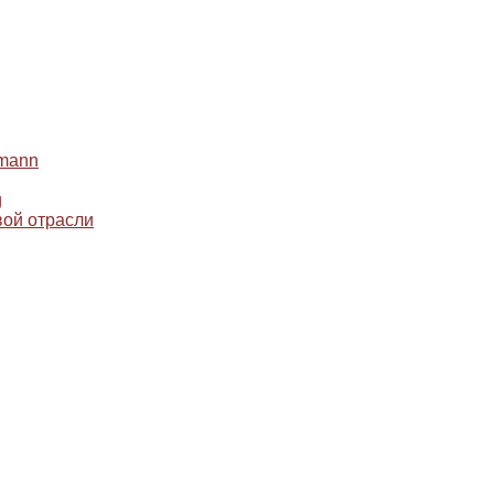
mann
g
ой отрасли