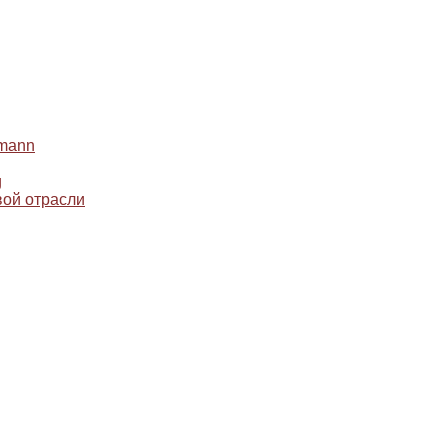
mann
g
ой отрасли