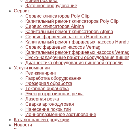
Линии розлива
Заточное оборудование
Сервис
Сервис клипсаторов Poly Clip
Капитальный ремонт клипсаторов Poly Clip
Сервис клипсаторов Alpina
Капитальный ремонт клипсаторов Alpina
Сервис фаршевых насосов Handtmann
Капитальный ремонт фаршевых насосов Handt
Сервис фаршевых насосов Vemag
Капитальный ремонт фаршевых насосов Vema
Пуско-наладочные работы оборудования пищев
Диагностика оборудования пищевой отрасли
Услуги компании
Реинжиниринг
Разработка оборудования
Фрезерная обработка
Токарная обработка
Электроэррозионная резка
Лазерная резка
Сварка аргонодуговая
Нанесение покрытий
Ионноплазменное азотирование
Каталог нашей продукции
Новости