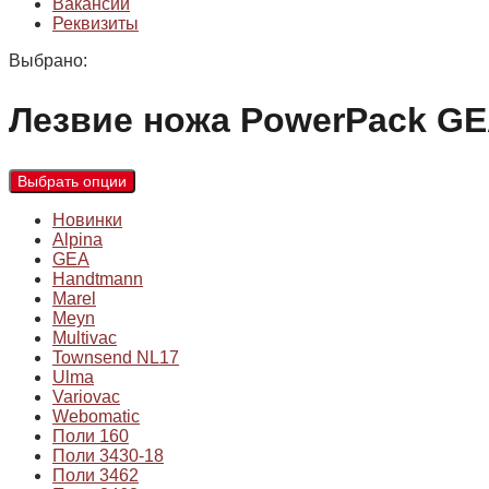
Вакансии
Реквизиты
Выбрано:
Лезвие ножа PowerPack G
Выбрать опции
Новинки
Alpina
GEA
Handtmann
Marel
Meyn
Multivac
Townsend NL17
Ulma
Variovac
Webomatic
Поли 160
Поли 3430-18
Поли 3462