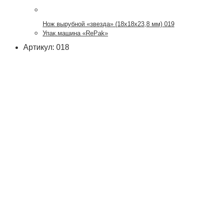
Нож вырубной «звезда» (18х18х23,8 мм) 019
Упак.машина «RePak»
Артикул: 018