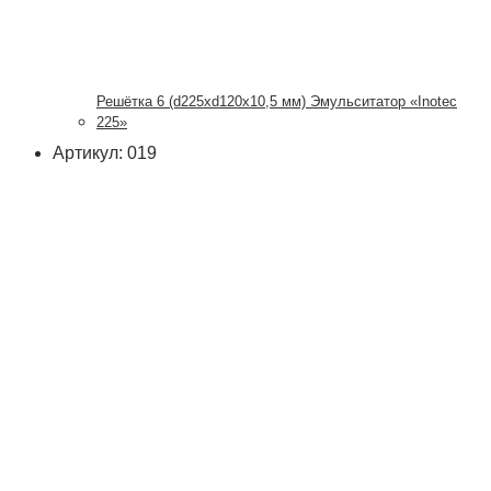
Решётка 6 (d225xd120x10,5 мм) Эмульситатор «Inotec
225»
Артикул: 019