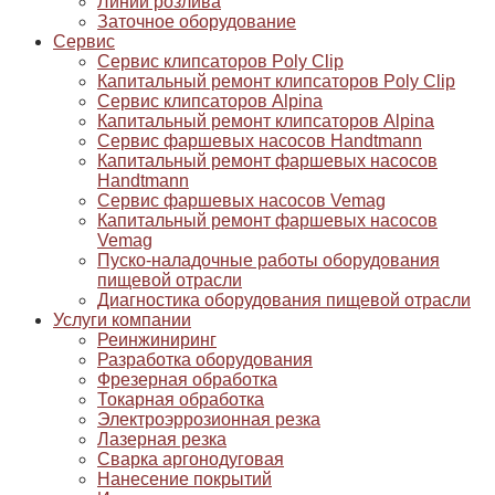
Линии розлива
Заточное оборудование
Сервис
Сервис клипсаторов Poly Clip
Капитальный ремонт клипсаторов Poly Clip
Сервис клипсаторов Alpina
Капитальный ремонт клипсаторов Alpina
Сервис фаршевых насосов Handtmann
Капитальный ремонт фаршевых насосов
Handtmann
Сервис фаршевых насосов Vemag
Капитальный ремонт фаршевых насосов
Vemag
Пуско-наладочные работы оборудования
пищевой отрасли
Диагностика оборудования пищевой отрасли
Услуги компании
Реинжиниринг
Разработка оборудования
Фрезерная обработка
Токарная обработка
Электроэррозионная резка
Лазерная резка
Сварка аргонодуговая
Нанесение покрытий