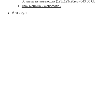
Вставка запаивающая (123х123х20мм) 043.00 СБ
Упак.машина «Webomatic»
Артикул: