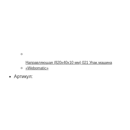
Направляющая (820х40х10 мм) 021 Упак.машина
«Webomatic»
Артикул: