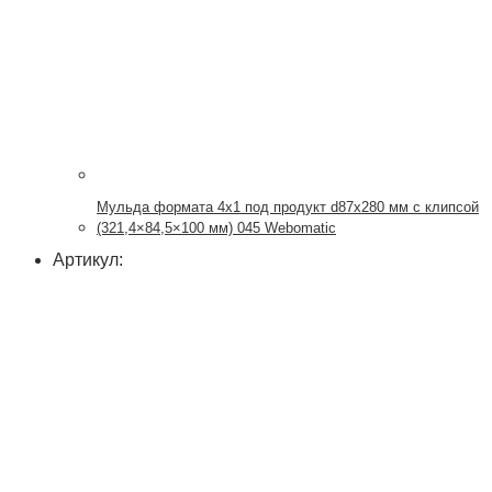
Мульда формата 4х1 под продукт d87x280 мм с клипсой
(321,4×84,5×100 мм) 045 Webomatic
Артикул: