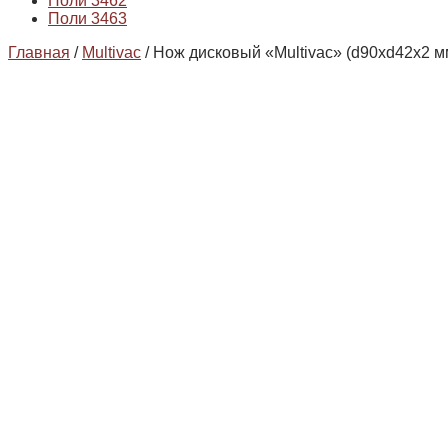
Поли 3462
Поли 3463
Главная
/
Multivac
/ Нож дисковый «Multivac» (d90хd42х2 м