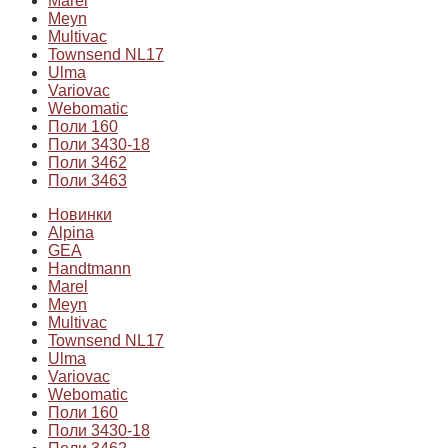
Marel
Meyn
Multivac
Townsend NL17
Ulma
Variovac
Webomatic
Поли 160
Поли 3430-18
Поли 3462
Поли 3463
Новинки
Alpina
GEA
Handtmann
Marel
Meyn
Multivac
Townsend NL17
Ulma
Variovac
Webomatic
Поли 160
Поли 3430-18