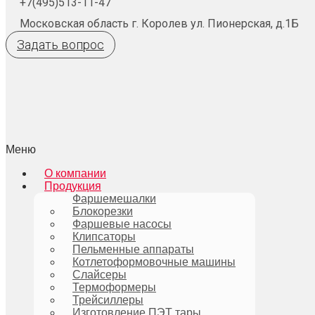
+7(495)513-11-47
Московская область г. Королев ул. Пионерская, д.1Б
Задать вопрос
Меню
О компании
Продукция
Фаршемешалки
Блокорезки
Фаршевые насосы
Клипсаторы
Пельменные аппараты
Котлетоформовочные машины
Слайсеры
Термоформеры
Трейсиллеры
Изготовление ПЭТ тары