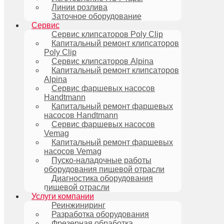
Линии розлива
Заточное оборудование
Сервис
Сервис клипсаторов Poly Clip
Капитальный ремонт клипсаторов
Poly Clip
Сервис клипсаторов Alpina
Капитальный ремонт клипсаторов
Alpina
Сервис фаршевых насосов
Handtmann
Капитальный ремонт фаршевых
насосов Handtmann
Сервис фаршевых насосов
Vemag
Капитальный ремонт фаршевых
насосов Vemag
Пуско-наладочные работы
оборудования пищевой отрасли
Диагностика оборудования
пищевой отрасли
Услуги компании
Реинжиниринг
Разработка оборудования
Фрезерная обработка