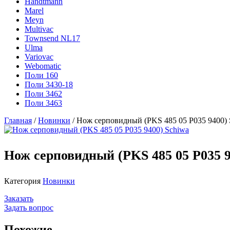
Handtmann
Marel
Meyn
Multivac
Townsend NL17
Ulma
Variovac
Webomatic
Поли 160
Поли 3430-18
Поли 3462
Поли 3463
Главная
/
Новинки
/ Нож серповидный (PKS 485 05 P035 9400) 
Нож серповидный (PKS 485 05 P035 9
Категория
Новинки
Заказать
Задать вопрос
Похожие