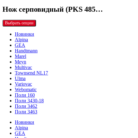
Нож серповидный (PKS 485…
Выбрать опции
Новинки
Alpina
GEA
Handtmann
Marel
Meyn
Multivac
Townsend NL17
Ulma
Variovac
Webomatic
Поли 160
Поли 3430-18
Поли 3462
Поли 3463
Новинки
Alpina
GEA