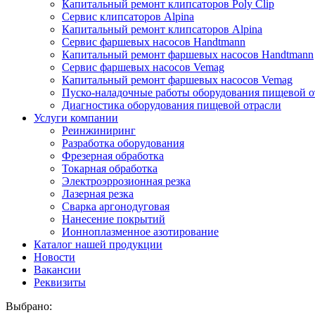
Капитальный ремонт клипсаторов Poly Clip
Сервис клипсаторов Alpina
Капитальный ремонт клипсаторов Alpina
Сервис фаршевых насосов Handtmann
Капитальный ремонт фаршевых насосов Handtmann
Сервис фаршевых насосов Vemag
Капитальный ремонт фаршевых насосов Vemag
Пуско-наладочные работы оборудования пищевой о
Диагностика оборудования пищевой отрасли
Услуги компании
Реинжиниринг
Разработка оборудования
Фрезерная обработка
Токарная обработка
Электроэррозионная резка
Лазерная резка
Сварка аргонодуговая
Нанесение покрытий
Ионноплазменное азотирование
Каталог нашей продукции
Новости
Вакансии
Реквизиты
Выбрано: