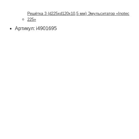
Решётка 3 (d225xd120x10,5 мм) Эмульситатор «Inotec
225»
Артикул: i4901695