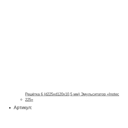
Решётка 6 (d225xd120x10,5 мм) Эмульситатор «Inotec
225»
Артикул: