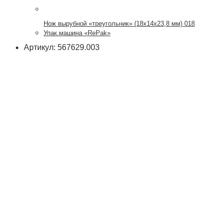
Нож вырубной «треугольник» (18х14х23,8 мм) 018
Упак.машина «RePak»
Артикул: 567629.003