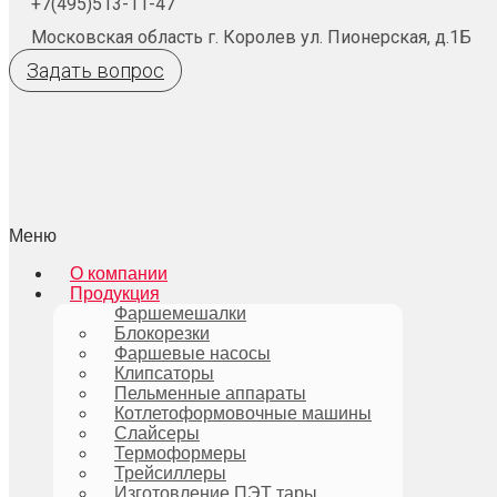
+7(495)513-11-47
Московская область г. Королев ул. Пионерская, д.1Б
Задать вопрос
Меню
О компании
Продукция
Фаршемешалки
Блокорезки
Фаршевые насосы
Клипсаторы
Пельменные аппараты
Котлетоформовочные машины
Слайсеры
Термоформеры
Трейсиллеры
Изготовление ПЭТ тары