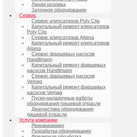
Линии розлива
Заточное оборудование
Сервис
Сервис клипсаторов Poly Clip
Капитальный ремонт клипсаторов
Poly Clip
Сервис клипсаторов Alpina
Капитальный ремонт клипсаторов
Alpina
Сервис фаршевых насосов
Handtmann
Капитальный ремонт фаршевых
насосов Handtmann
Сервис фаршевых насосов
Vemag
Капитальный ремонт фаршевых
насосов Vemag
Пуско-наладочные работы
оборудования пищевой отрасли
Диагностика оборудования
пищевой отрасли
Услуги компании
Реинжиниринг
Разработка оборудования
Фрезерная обработка