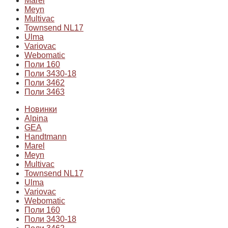
Marel
Meyn
Multivac
Townsend NL17
Ulma
Variovac
Webomatic
Поли 160
Поли 3430-18
Поли 3462
Поли 3463
Новинки
Alpina
GEA
Handtmann
Marel
Meyn
Multivac
Townsend NL17
Ulma
Variovac
Webomatic
Поли 160
Поли 3430-18