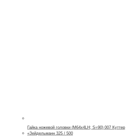
Гайка ножевой головки (М64х4LH; S=90) 007 Куттер
«Зейдельманн 325 / 500