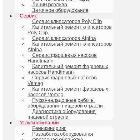
Линии розлива
Заточное оборудование
Сервис
Сервис клипсаторов Poly Clip
Капитальный ремонт клипсаторов
Poly Clip
Сервис клипсаторов Alpina
Капитальный ремонт клипсаторов
Alpina
Сервис фаршевых насосов
Handtmann
Капитальный ремонт фаршевых
насосов Handtmann
Сервис фаршевых насосов
Vemag
Капитальный ремонт фаршевых
насосов Vemag
Пуско-наладочные работы
оборудования пищевой отрасли
Диагностика оборудования
пищевой отрасли
Услуги компании
Реинжиниринг
Разработка оборудования
Фрезерная обработка