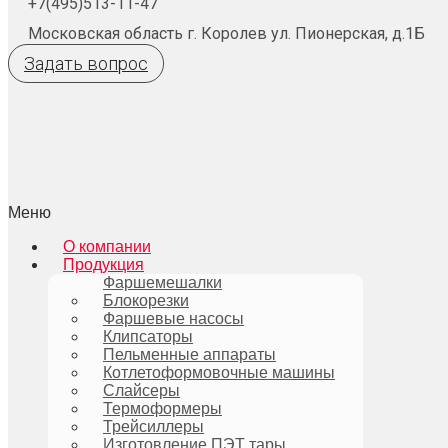
+7(495)513-11-47
Московская область г. Королев ул. Пионерская, д.1Б
Задать вопрос
Меню
О компании
Продукция
Фаршемешалки
Блокорезки
Фаршевые насосы
Клипсаторы
Пельменные аппараты
Котлетоформовочные машины
Слайсеры
Термоформеры
Трейсиллеры
Изготовление ПЭТ тары