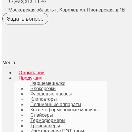
+7(495)513-11-47
Московская область г. Королев ул. Пионерская, д.1Б
Задать вопрос
Меню
О компании
Продукция
Фаршемешалки
Блокорезки
Фаршевые насосы
Клипсаторы
Пельменные аппараты
Котлетоформовочные машины
Слайсеры
Термоформеры
Трейсиллеры
Изготовление ПЭТ тары