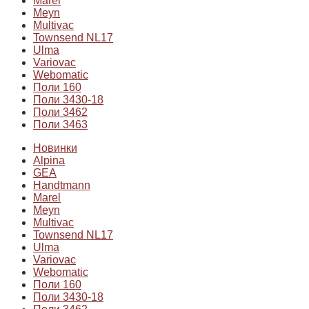
Marel
Meyn
Multivac
Townsend NL17
Ulma
Variovac
Webomatic
Поли 160
Поли 3430-18
Поли 3462
Поли 3463
Новинки
Alpina
GEA
Handtmann
Marel
Meyn
Multivac
Townsend NL17
Ulma
Variovac
Webomatic
Поли 160
Поли 3430-18