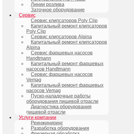
Линии розлива
Заточное оборудование
Сервис
Сервис клипсаторов Poly Clip
Капитальный ремонт клипсаторов
Poly Clip
Сервис клипсаторов Alpina
Капитальный ремонт клипсаторов
Alpina
Сервис фаршевых насосов
Handtmann
Капитальный ремонт фаршевых
насосов Handtmann
Сервис фаршевых насосов
Vemag
Капитальный ремонт фаршевых
насосов Vemag
Пуско-наладочные работы
оборудования пищевой отрасли
Диагностика оборудования
пищевой отрасли
Услуги компании
Реинжиниринг
Разработка оборудования
Фрезерная обработка