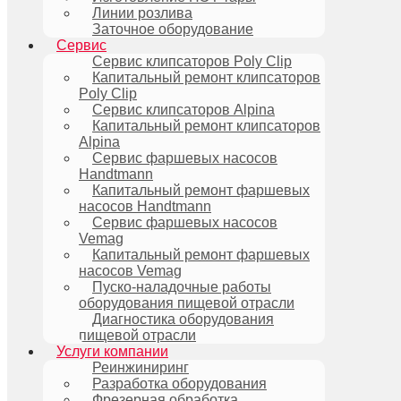
Линии розлива
Заточное оборудование
Сервис
Сервис клипсаторов Poly Clip
Капитальный ремонт клипсаторов
Poly Clip
Сервис клипсаторов Alpina
Капитальный ремонт клипсаторов
Alpina
Сервис фаршевых насосов
Handtmann
Капитальный ремонт фаршевых
насосов Handtmann
Сервис фаршевых насосов
Vemag
Капитальный ремонт фаршевых
насосов Vemag
Пуско-наладочные работы
оборудования пищевой отрасли
Диагностика оборудования
пищевой отрасли
Услуги компании
Реинжиниринг
Разработка оборудования
Фрезерная обработка