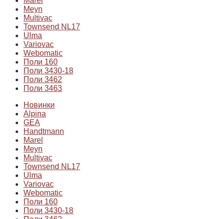
Marel
Meyn
Multivac
Townsend NL17
Ulma
Variovac
Webomatic
Поли 160
Поли 3430-18
Поли 3462
Поли 3463
Новинки
Alpina
GEA
Handtmann
Marel
Meyn
Multivac
Townsend NL17
Ulma
Variovac
Webomatic
Поли 160
Поли 3430-18