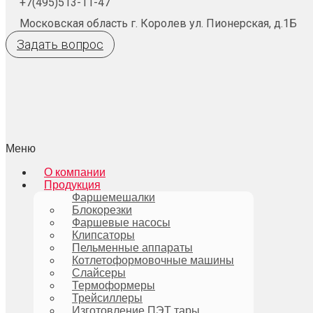
+7(495)513-11-47
Московская область г. Королев ул. Пионерская, д.1Б
Задать вопрос
Меню
О компании
Продукция
Фаршемешалки
Блокорезки
Фаршевые насосы
Клипсаторы
Пельменные аппараты
Котлетоформовочные машины
Слайсеры
Термоформеры
Трейсиллеры
Изготовление ПЭТ тары