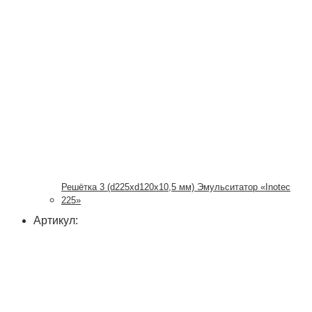
Решётка 3 (d225xd120x10,5 мм) Эмульситатор «Inotec
225»
Артикул: