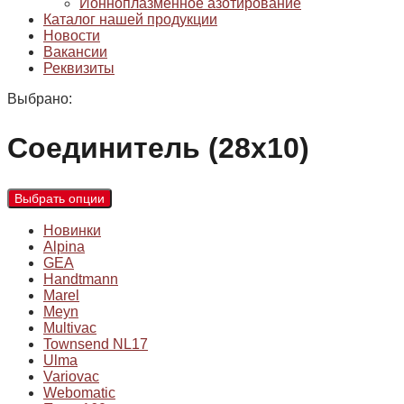
Ионноплазменное азотирование
Каталог нашей продукции
Новости
Вакансии
Реквизиты
Выбрано:
Соединитель (28х10)
Выбрать опции
Новинки
Alpina
GEA
Handtmann
Marel
Meyn
Multivac
Townsend NL17
Ulma
Variovac
Webomatic