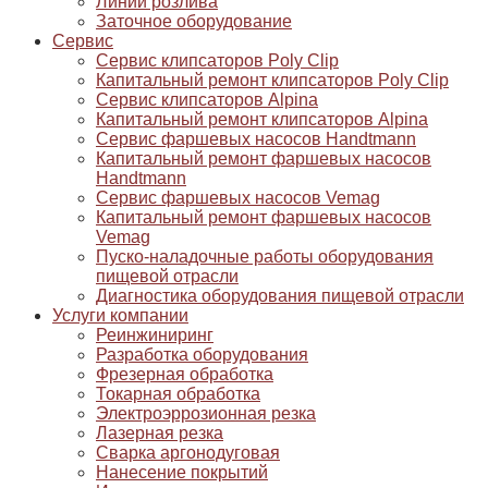
Линии розлива
Заточное оборудование
Сервис
Сервис клипсаторов Poly Clip
Капитальный ремонт клипсаторов Poly Clip
Сервис клипсаторов Alpina
Капитальный ремонт клипсаторов Alpina
Сервис фаршевых насосов Handtmann
Капитальный ремонт фаршевых насосов
Handtmann
Сервис фаршевых насосов Vemag
Капитальный ремонт фаршевых насосов
Vemag
Пуско-наладочные работы оборудования
пищевой отрасли
Диагностика оборудования пищевой отрасли
Услуги компании
Реинжиниринг
Разработка оборудования
Фрезерная обработка
Токарная обработка
Электроэррозионная резка
Лазерная резка
Сварка аргонодуговая
Нанесение покрытий