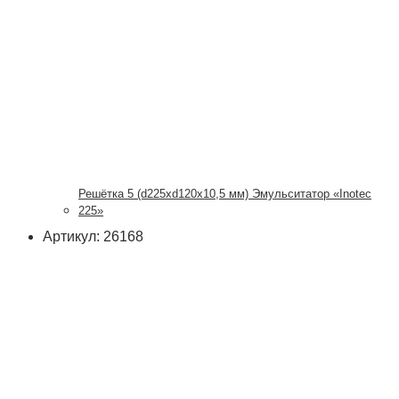
Решётка 5 (d225xd120x10,5 мм) Эмульситатор «Inotec
225»
Артикул: 26168