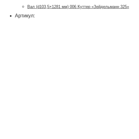
Вал (d103,5×1281 мм) 006 Куттер «Зейдельманн 325»
Артикул: