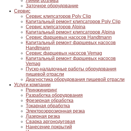
Линии розлива
Заточное оборудование
Сервис
Сервис клипсаторов Poly Clip
Капитальный ремонт клипсаторов Poly Clip
Сервис клипсаторов Alpina
Капитальный ремонт клипсаторов Alpina
Сервис фаршевых насосов Handtmann
Капитальный ремонт фаршевых насосов
Handtmann
Сервис фаршевых насосов Vemag
Капитальный ремонт фаршевых насосов
Vemag
Пуско-наладочные работы оборудования
пищевой отрасли
Диагностика оборудования пищевой отрасли
Услуги компании
Реинжиниринг
Разработка оборудования
Фрезерная обработка
Токарная обработка
Электроэррозионная резка
Лазерная резка
Сварка аргонодуговая
Нанесение покрытий