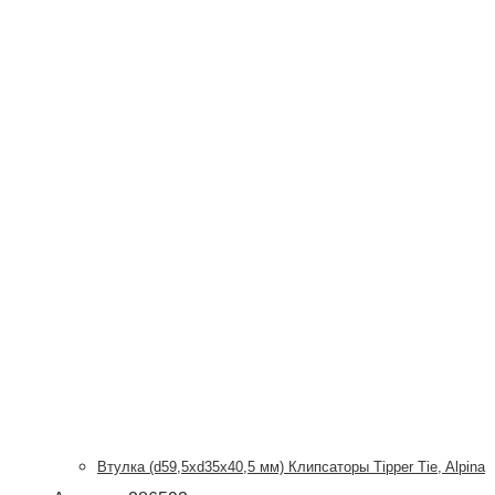
Втулка (d59,5xd35x40,5 мм) Клипсаторы Tipper Tie, Alpina