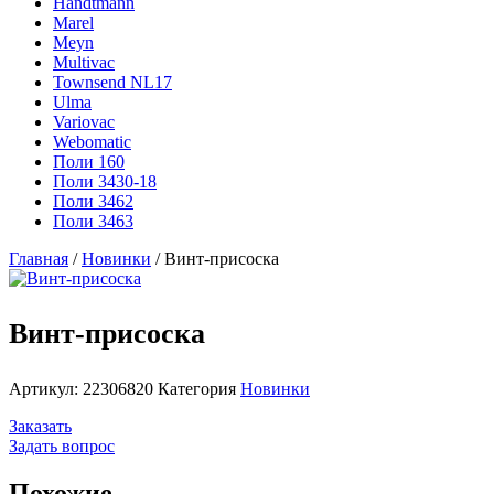
Handtmann
Marel
Meyn
Multivac
Townsend NL17
Ulma
Variovac
Webomatic
Поли 160
Поли 3430-18
Поли 3462
Поли 3463
Главная
/
Новинки
/ Винт-присоска
Винт-присоска
Артикул:
22306820
Категория
Новинки
Заказать
Задать вопрос
Похожие