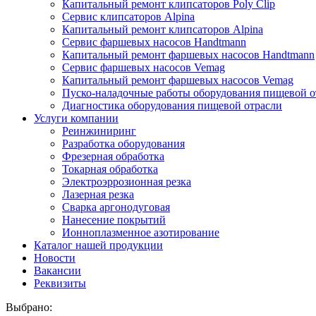
Капитальный ремонт клипсаторов Poly Clip
Сервис клипсаторов Alpina
Капитальный ремонт клипсаторов Alpina
Сервис фаршевых насосов Handtmann
Капитальный ремонт фаршевых насосов Handtmann
Сервис фаршевых насосов Vemag
Капитальный ремонт фаршевых насосов Vemag
Пуско-наладочные работы оборудования пищевой о
Диагностика оборудования пищевой отрасли
Услуги компании
Реинжиниринг
Разработка оборудования
Фрезерная обработка
Токарная обработка
Электроэррозионная резка
Лазерная резка
Сварка аргонодуговая
Нанесение покрытий
Ионноплазменное азотирование
Каталог нашей продукции
Новости
Вакансии
Реквизиты
Выбрано: