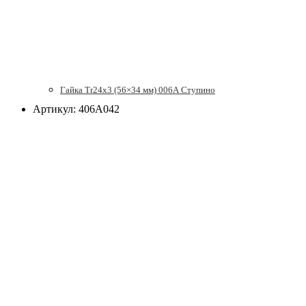
Гайка Tr24x3 (56×34 мм) 006А Ступино
Артикул: 406А042