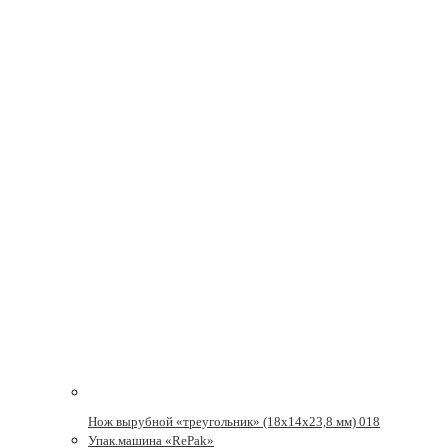
Нож вырубной «треугольник» (18х14х23,8 мм) 018
Упак.машина «RePak»