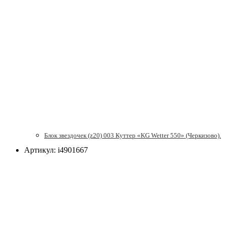
Блок звездочек (z20) 003 Куттер «KG Wetter 550» (Черкизово).
Артикул: i4901667