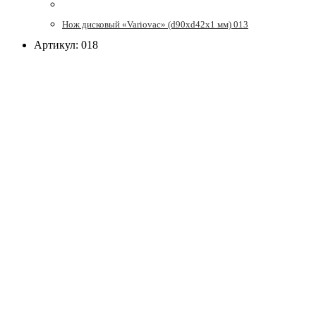
Нож дисковый «Variovac» (d90хd42x1 мм) 013
Артикул: 018