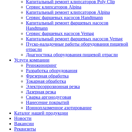
Капитальный ремонт клипсаторов Poly Clip
Сервис клипсаторов Alpina
Капитальный ремонт клипсаторов Alpina
Сервис фаршевых насосов Handtmann
Капитальный ремонт фаршевых насосов
Handtmann
Сервис фаршевых насосов Vemag
Капитальный ремонт фаршевых насосов Vemag
Пуско-наладочные работы оборудования пищевой
отрасли
Диагностика оборудования пищевой отрасли
Услуги компании
Реинжиниринг
Разработка оборудования
Фрезерная обработка
Токарная обработка
Электроэррозионная резка
Лазерная резка
Сварка аргонодуговая
Нанесение покрытий
Ионноплазменное азотирование
Каталог нашей продукции
Новости
Вакансии
Реквизиты