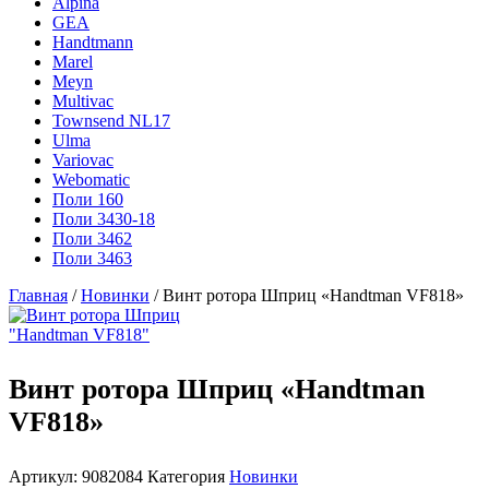
Alpina
GEA
Handtmann
Marel
Meyn
Multivac
Townsend NL17
Ulma
Variovac
Webomatic
Поли 160
Поли 3430-18
Поли 3462
Поли 3463
Главная
/
Новинки
/ Винт ротора Шприц «Handtman VF818»
Винт ротора Шприц «Handtman
VF818»
Артикул:
9082084
Категория
Новинки