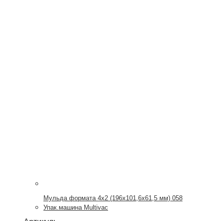
Мульда формата 4х2 (196х101,6х61,5 мм) 058
Упак.машина Multivac