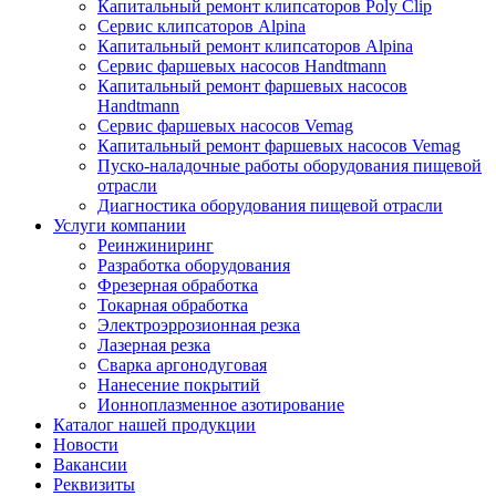
Капитальный ремонт клипсаторов Poly Clip
Сервис клипсаторов Alpina
Капитальный ремонт клипсаторов Alpina
Сервис фаршевых насосов Handtmann
Капитальный ремонт фаршевых насосов
Handtmann
Сервис фаршевых насосов Vemag
Капитальный ремонт фаршевых насосов Vemag
Пуско-наладочные работы оборудования пищевой
отрасли
Диагностика оборудования пищевой отрасли
Услуги компании
Реинжиниринг
Разработка оборудования
Фрезерная обработка
Токарная обработка
Электроэррозионная резка
Лазерная резка
Сварка аргонодуговая
Нанесение покрытий
Ионноплазменное азотирование
Каталог нашей продукции
Новости
Вакансии
Реквизиты