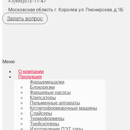
+7(495)513-11-47
Московская область г. Королев ул. Пионерская, д.1Б
Задать вопрос
Меню
О компании
Продукция
Фаршемешалки
Блокорезки
Фаршевые насосы
Клипсаторы
Пельменные аппараты
Котлетоформовочные машины
Слайсеры
Термоформеры
Трейсиллеры
Изготовление ПЭТ тары