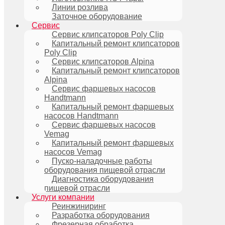
Линии розлива
Заточное оборудование
Сервис
Сервис клипсаторов Poly Clip
Капитальный ремонт клипсаторов
Poly Clip
Сервис клипсаторов Alpina
Капитальный ремонт клипсаторов
Alpina
Сервис фаршевых насосов
Handtmann
Капитальный ремонт фаршевых
насосов Handtmann
Сервис фаршевых насосов
Vemag
Капитальный ремонт фаршевых
насосов Vemag
Пуско-наладочные работы
оборудования пищевой отрасли
Диагностика оборудования
пищевой отрасли
Услуги компании
Реинжиниринг
Разработка оборудования
Фрезерная обработка