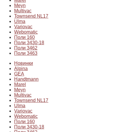
Marel
Meyn
Multivac
Townsend NL17
Ulma
Variovac
Webomatic
Поли 160
Поли 3430-18
Поли 3462
Поли 3463
Новинки
Alpina
GEA
Handtmann
Marel
Meyn
Multivac
Townsend NL17
Ulma
Variovac
Webomatic
Поли 160
Поли 3430-18