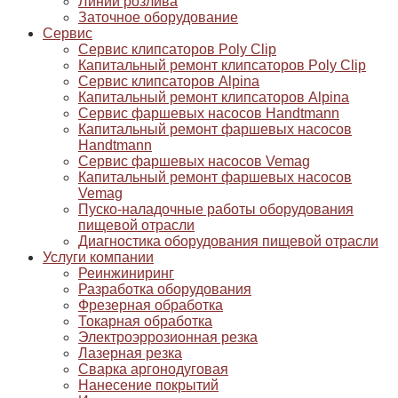
Линии розлива
Заточное оборудование
Сервис
Сервис клипсаторов Poly Clip
Капитальный ремонт клипсаторов Poly Clip
Сервис клипсаторов Alpina
Капитальный ремонт клипсаторов Alpina
Сервис фаршевых насосов Handtmann
Капитальный ремонт фаршевых насосов
Handtmann
Сервис фаршевых насосов Vemag
Капитальный ремонт фаршевых насосов
Vemag
Пуско-наладочные работы оборудования
пищевой отрасли
Диагностика оборудования пищевой отрасли
Услуги компании
Реинжиниринг
Разработка оборудования
Фрезерная обработка
Токарная обработка
Электроэррозионная резка
Лазерная резка
Сварка аргонодуговая
Нанесение покрытий