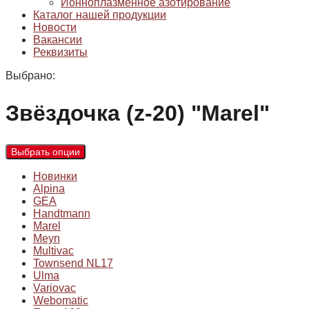
Ионноплазменное азотирование
Каталог нашей продукции
Новости
Вакансии
Реквизиты
Выбрано:
Звёздочка (z-20) "Marel"
Выбрать опции
Новинки
Alpina
GEA
Handtmann
Marel
Meyn
Multivac
Townsend NL17
Ulma
Variovac
Webomatic