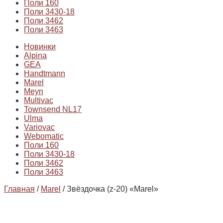
Поли 160
Поли 3430-18
Поли 3462
Поли 3463
Новинки
Alpina
GEA
Handtmann
Marel
Meyn
Multivac
Townsend NL17
Ulma
Variovac
Webomatic
Поли 160
Поли 3430-18
Поли 3462
Поли 3463
Главная
/
Marel
/ Звёздочка (z-20) «Marel»