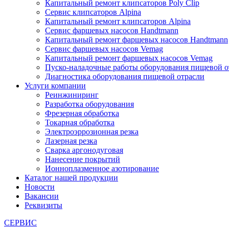
Капитальный ремонт клипсаторов Poly Clip
Сервис клипсаторов Alpina
Капитальный ремонт клипсаторов Alpina
Сервис фаршевых насосов Handtmann
Капитальный ремонт фаршевых насосов Handtmann
Сервис фаршевых насосов Vemag
Капитальный ремонт фаршевых насосов Vemag
Пуско-наладочные работы оборудования пищевой о
Диагностика оборудования пищевой отрасли
Услуги компании
Реинжиниринг
Разработка оборудования
Фрезерная обработка
Токарная обработка
Электроэррозионная резка
Лазерная резка
Сварка аргонодуговая
Нанесение покрытий
Ионноплазменное азотирование
Каталог нашей продукции
Новости
Вакансии
Реквизиты
СЕРВИС