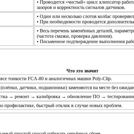
• Проводится «чистый» цикл: клипсатор работа
зазоров и корректность сигналов датчиков.
• Один или несколько слотов колбас проверяю
• При необходимости проводится дополнитель
• Весь перечень заменённых деталей, параме
(частота смазки, проверка давления).
• Письменное подтверждение выполнения рабо
Что это значит
все тонкости FCA‑80 и аналогичных машин Poly‑Clip.
(плёнки, датчики, подшипники) заменяются на месте без ожидан
тка → ремонт → калибровка → обновление ПО → тестирование
по профилактике, быстрый отклик в случае новых проблем.
 самый простой способ избежать серьёзных сбоев.