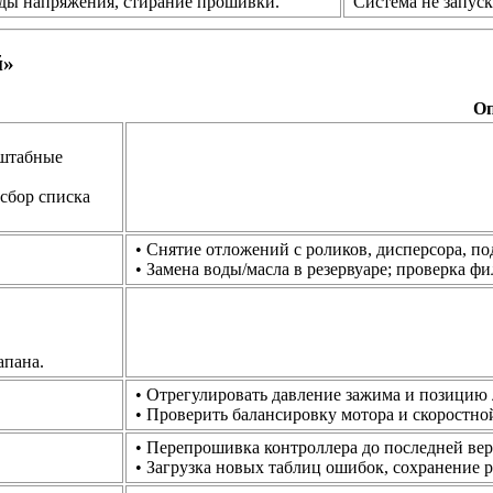
ады напряжения, стирание прошивки.
Система не запуск
й»
Оп
сштабные
 сбор списка
• Снятие отложений с роликов, дисперсора, п
• Замена воды/масла в резервуаре; проверка фи
апана.
• Отрегулировать давление зажима и позицию
• Проверить балансировку мотора и скоростно
• Перепрошивка контроллера до последней верс
• Загрузка новых таблиц ошибок, сохранение р