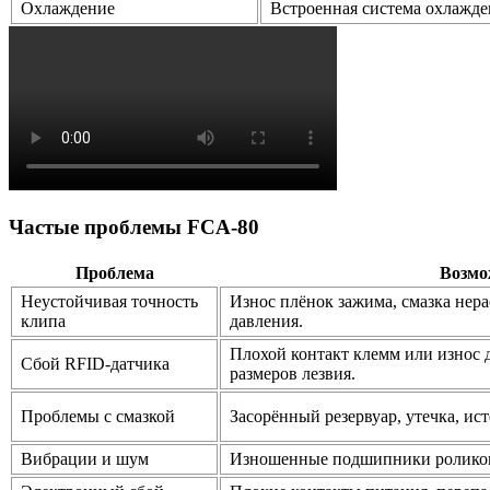
Охлаждение
Встроенная система охлажден
Частые проблемы FCA‑80
Проблема
Возмо
Неустойчивая точность
Износ плёнок зажима, смазка нер
клипа
давления.
Плохой контакт клемм или износ 
Сбой RFID‑датчика
размеров лезвия.
Проблемы с смазкой
Засорённый резервуар, утечка, ис
Вибрации и шум
Изношенные подшипники роликов,