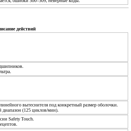
ается, ошибки 300–309, неверные коды.
исание действий
одшипников.
льтра.
 линейного вытеснителя под конкретный размер оболочки.
й диапазон (125 циклов/мин).
ии Safety Touch.
ецептов.