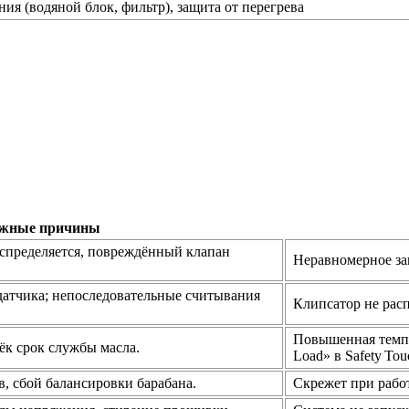
ия (водяной блок, фильтр), защита от перегрева
жные причины
аспределяется, повреждённый клапан
Неравномерное зак
датчика; непоследовательные считывания
Клипсатор не расп
Повышенная темпе
тёк срок службы масла.
Load» в Safety Tou
 сбой балансировки барабана.
Скрежет при рабо