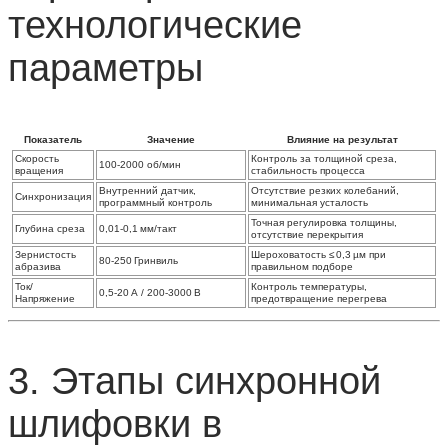
технологические
параметры
Показатель
Значение
Влияние на результат
Скорость
Контроль за толщиной среза,
100‑2000 об/мин
вращения
стабильность процесса
Внутренний датчик,
Отсутствие резких колебаний,
Синхронизация
программный контроль
минимальная усталость
Точная регулировка толщины,
Глубина среза
0,01‑0,1 мм/такт
отсутствие перекрытия
Зернистость
Шероховатость ≤ 0,3 µм при
80‑250 Гринвиль
абразива
правильном подборе
Ток/
Контроль температуры,
0,5‑20 А / 200‑3000 В
Напряжение
предотвращение перегрева
3. Этапы синхронной
шлифовки в