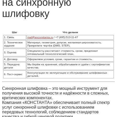
на синхронную
шлифовку
Шаг
Что делаем
1.
Связь
mail@aoconstanta.ru
/ +7 (495) 513‑11‑47
2.
Техническое
Материал, геометрия, допуски, желаемая шероховатость.
задание
Прикрепите чертёж (DWG, STEP).
Специалисты рассчитают стоимость, сроки, предложат
3.
Оценка
оптимальный технологический план.
4.
Договор
Оформляем условия, сроки, гарантии и стоимость.
5.
Передача
Мы берём на хранение, обрабатываем и сдаём с сертификатом
детали
качества.
Консультации по эксплуатации и обслуживанию шлифованных
6.
Пост‑сервис
деталей.
Синхронная шлифовка – это
мощный инструмент
для
получения высокой точности и надёжности в сложных,
критических компонентах.
Компания
«КОНСТАНТА»
обеспечивает полный спектр
услуг синхронной шлифовки с использованием
передовых технологий, соблюдением стандартов
качества и гибкой ценовой политики.