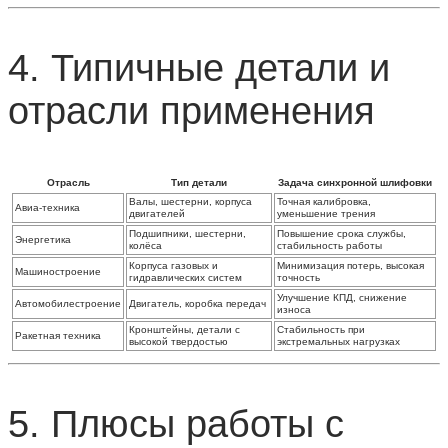
4. Типичные детали и
отрасли применения
Отрасль
Тип детали
Задача синхронной шлифовки
Валы, шестерни, корпуса
Точная калибровка,
Авиа‑техника
двигателей
уменьшение трения
Подшипники, шестерни,
Повышение срока службы,
Энергетика
колёса
стабильность работы
Корпуса газовых и
Минимизация потерь, высокая
Машиностроение
гидравлических систем
точность
Улучшение КПД, снижение
Автомобилестроение
Двигатель, коробка передач
износа
Кронштейны, детали с
Стабильность при
Ракетная техника
высокой твердостью
экстремальных нагрузках
5. Плюсы работы с