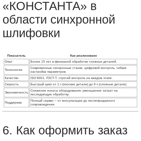
«КОНСТАНТА» в
области синхронной
шлифовки
Показатель
Как реализовано
Опыт
Более 15 лет в финишной обработке сложных деталей.
Современные синхронные станки, цифровой контроль, гибкая
Технологии
настройка параметров.
Качество
ISO 9001, ГОСТ‑Т, строгий контроль на каждом этапе.
Скорость
Быстрый цикл от 1 ч (плоские детали) до 6 ч (сложные детали).
Снижение износа оборудования, уменьшение затрат на
Экономичность
последующую обработку.
Полный сервис – от консультации до послепродажного
Поддержка
сопровождения.
6. Как оформить заказ