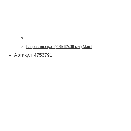
Направляющая (296х82х38 мм) Marel
Артикул: 4753791