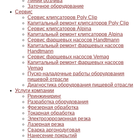
Линии розлива
Заточное оборудование
Сервис
Сервис клипсаторов Poly Clip
Капитальный ремонт клипсаторов Poly Clip
Сервис клипсаторов Alpina
Капитальный ремонт клипсаторов Alpina
Сервис фаршевых насосов Handtmann
Капитальный ремонт фаршевых насосов
Handtmann
Сервис фаршевых насосов Vemag
Капитальный ремонт фаршевых насосов
Vemag
Пуско-наладочные работы оборудования
пищевой отрасли
Диагностика оборудования пищевой отрасли
Услуги компании
Реинжиниринг
Разработка оборудования
Фрезерная обработка
Токарная обработка
Электроэррозионная резка
Лазерная резка
Сварка аргонодуговая
Нанесение покрытий