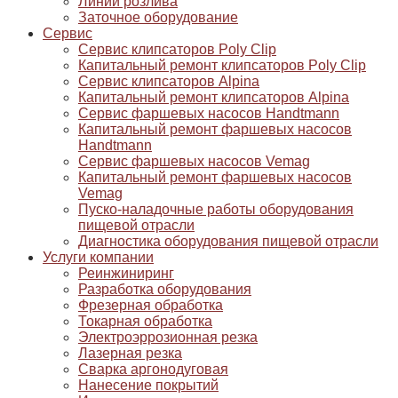
Линии розлива
Заточное оборудование
Сервис
Сервис клипсаторов Poly Clip
Капитальный ремонт клипсаторов Poly Clip
Сервис клипсаторов Alpina
Капитальный ремонт клипсаторов Alpina
Сервис фаршевых насосов Handtmann
Капитальный ремонт фаршевых насосов
Handtmann
Сервис фаршевых насосов Vemag
Капитальный ремонт фаршевых насосов
Vemag
Пуско-наладочные работы оборудования
пищевой отрасли
Диагностика оборудования пищевой отрасли
Услуги компании
Реинжиниринг
Разработка оборудования
Фрезерная обработка
Токарная обработка
Электроэррозионная резка
Лазерная резка
Сварка аргонодуговая
Нанесение покрытий