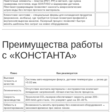
Пакеточные элементы
– пластик (PET, PP) и металл, где нужна
гравировка логотипов, кода GOST/ISO и маркировки датчиков.
Fiber‑laser‑гравировщики позволяют наносить микроскопические
штрих‑коды без потери прочности материала.
Клиентские заготовки
– специальные формы для охлаждения продуктов
(мороженое, колбасы), где требуется точная геометрия профилей и
внутренняя вырезка каналов. Лазерный процесс позволяет быстро
менять шаблоны без затрат на новое оборудование.
Преимущества работы
с «КОНСТАНТА»
Плюс
Как реализуется
Высокая
Системы авто‑коррекции фокуса, датчики температуры → резка до
точность и
<0,02 мм.
качество
Отсутствие контакта материала с инструментом исключает
Гигиеничность
попадание загрязнений; лёгкая очистка после процесса.
Скорость
Технология CO₂‑лазеров обеспечивает скорость резки 200–
производства
400 mm/s для стали, что ускоряет цикл на 30–40 %.
Гибкость в
Возможность менять программу без изменения оборудования →
проектировании
экономия времени при смене линии.