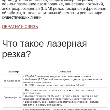
ионно‑плазменное азотирование, нанесение покрытий,
электроэррозионная (EDM) резка, токарная и фрезерная
обработка, а также капитальный ремонт и реинжиниринг
существующих линий.
ОБРАТНАЯ СВЯЗЬ
Что такое лазерная
резка?
Параметр
Описание
• CO₂ (10,6 µм) – идеален для стали, алюминия, сплавов.
• Фибровые (1,07 µм) – более мощные, подходят для титановых и
Типы лазеров
высокопрочных сплавов.
• Nd:YAG – точная резка толстых слоёв (до 3‑4 мм).
• Отсутствие механического контакта → отсутствие износа
инструментов.
• Высокая точность (<0,02 мм) и чёткость краев – критично для
Преимущества
пищевого оборудования (гигиеничность, герметичность).
• Возможность резки сложных геометрий, внутренних каналов,
профилей с низким смещением.
•
Лазерная гравировка
– нанесение логотипа/маркировки на