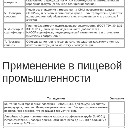
стабильность процесса.<br>• При необходимости автоматическая
контроль
коррекция фокуса (первичное позиционирование).
После резки изделие измеряется на CMM, проверяются допуски
5. Проверка
(<0,02 мм) и гигиенический статус краев. Если требуется – делается
качества
полировка или обрабатывается с использованием ультразвуковой
очистки.
При необходимости подготавливаются документы (ГОСТ ТЭК‑30.1/31,
6. Инспекция/
ISO 9001). Для пищевых изделий часто добавляется
сертификация
HACCP‑сертификат, подтверждающий гигиеничность и отсутствие
химических загрязнений.
7. Поставка
Оборудование или готовая деталь передаётся заказчику с полным
клиенту
пакетом инструкций по монтажу и эксплуатации.
Применение в пищевой
промышленности
Тип изделия
Описание
Контейнеры и фрезерные пластины
– сталь 316 L для вакуумных систем,
резервуаров, шкафов. Лазерная резка позволяет быстро получить точные
профили без зазоров, что повышает герметичность.
Линейные сборки
– алюминиевые каркасы, профильные трубы (Al‑6061).
Используются CO₂‑лазеры для экономичного реза до 120 мм в толщину с
точностью до 0,05 мм.