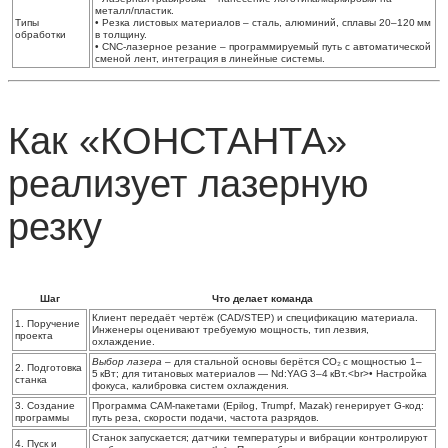
металл/пластик.
Типы
•
Резка листовых материалов
– сталь, алюминий, сплавы 20–120 мм
обработки
в толщину.
•
CNC‑лазерное резание
– программируемый путь с автоматической
сменой лент, интеграция в линейные системы.
Как «КОНСТАНТА»
реализует лазерную
резку
Шаг
Что делает команда
Клиент передаёт чертёж (CAD/STEP) и спецификацию материала.
1. Поручение
Инженеры оценивают требуемую мощность, тип лезвия,
проекта
охлаждение.
Выбор лазера
– для стальной основы берётся CO₂ с мощностью 1–
2. Подготовка
5 кВт; для титановых материалов — Nd:YAG 3–4 кВт.<br>• Настройка
станка
фокуса, калибровка систем охлаждения.
3. Создание
Программа CAM‑пакетами (Epilog, Trumpf, Mazak) генерирует G‑код:
программы
путь реза, скорости подачи, частота разрядов.
Станок запускается; датчики температуры и вибрации контролируют
4. Пуск и