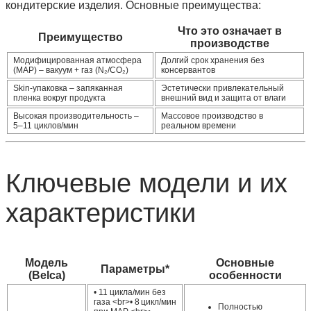
кондитерские изделия. Основные преимущества:
Что это означает в
Преимущество
производстве
Модифицированная атмосфера
Долгий срок хранения без
(MAP)
– вакуум + газ (N₂/CO₂)
консервантов
Skin‑упаковка
– запяканная
Эстетически привлекательный
пленка вокруг продукта
внешний вид и защита от влаги
Высокая производительность
–
Массовое производство в
5–11 циклов/мин
реальном времени
Ключевые модели и их
характеристики
Модель
Основные
Параметры*
(Belca)
особенности
• 11 цикла/мин без
газа <br>• 8 цикл/мин
Полностью