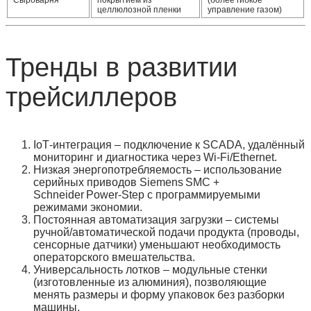
Сыроварня
покрытием из
(более гибкое
целлюлозной пленки
управление газом)
Тренды в развитии
трейсиллеров
IoT‑интеграция
– подключение к SCADA, удалённый
мониторинг и диагностика через Wi‑Fi/Ethernet.
Низкая энергопотребляемость
– использование
серийных приводов Siemens SMC +
Schneider Power‑Step с программируемыми
режимами экономии.
Постоянная автоматизация загрузки
– системы
ручной/автоматической подачи продукта (проводы,
сенсорные датчики) уменьшают необходимость
операторского вмешательства.
Универсальность лотков
– модульные стенки
(изготовленные из алюминия), позволяющие
менять размеры и форму упаковок без разборки
машины.