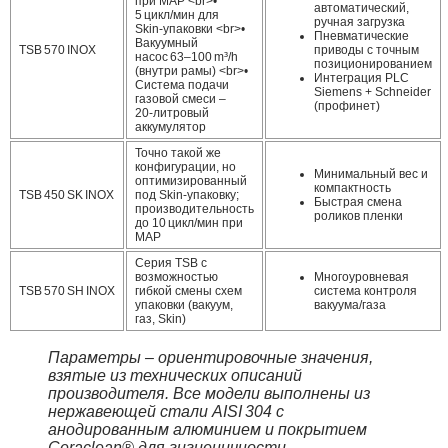
при MAP <br>•
автоматический,
5 цикл/мин для
ручная загрузка
Skin‑упаковки <br>•
Пневматические
Вакуумный
TSB 570 INOX
приводы с точным
насос 63–100 m³/h
позиционированием
(внутри рамы) <br>•
Интеграция PLC
Система подачи
Siemens + Schneider
газовой смеси –
(профинет)
20‑литровый
аккумулятор
Точно такой же
конфигурации, но
Минимальный вес и
оптимизированный
компактность
TSB 450 SK INOX
под Skin‑упаковку;
Быстрая смена
производительность
роликов пленки
до 10 цикл/мин при
MAP
Серия TSB с
возможностью
Многоуровневая
TSB 570 SH INOX
гибкой смены схем
система контроля
упаковки (вакуум,
вакуума/газа
газ, Skin)
Параметры – ориентировочные значения,
взятые из технических описаний
производителя. Все модели выполнены из
нержавеющей стали AISI 304 с
анодированным алюминием и покрытием
Ceraclean® для гигиеничности.