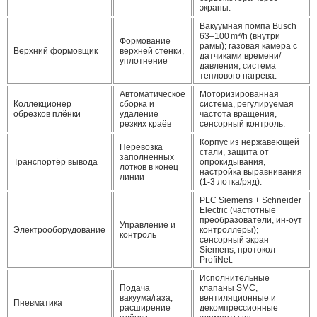
экраны.
Вакуумная помпа Busch
63–100 m³/h (внутри
Формование
рамы); газовая камера с
Верхний формовщик
верхней стенки,
датчиками времени/
уплотнение
давления; система
теплового нагрева.
Автоматическое
Моторизированная
Коллекционер
сборка и
система, регулируемая
обрезков плёнки
удаление
частота вращения,
резких краёв
сенсорный контроль.
Корпус из нержавеющей
Перевозка
стали, защита от
заполненных
Транспортёр вывода
опрокидывания,
лотков в конец
настройка выравнивания
линии
(1‑3 лотка/ряд).
PLC Siemens + Schneider
Electric (частотные
преобразователи, ин-оут
Управление и
Электрооборудование
контроллеры);
контроль
сенсорный экран
Siemens; протокол
ProfiNet.
Исполнительные
Подача
клапаны SMC,
вакуума/газа,
вентиляционные и
Пневматика
расширение
декомпрессионные