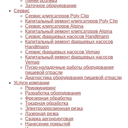
Линии розлива
Заточное оборудование
Сервис
Сервис клипсаторов Poly Clip
Капитальный ремонт клипсаторов Poly Clip
Сервис клипсаторов Alpina
Капитальный ремонт клипсаторов Alpina
Сервис фаршевых насосов Handtmann
Капитальный ремонт фаршевых насосов
Handtmann
Сервис фаршевых насосов Vemag
Капитальный ремонт фаршевых насосов
Vemag
Пуско-наладочные работы оборудования
пищевой отрасли
Диагностика оборудования пищевой отрасли
Услуги компании
Реинжиниринг
Разработка оборудования
Фрезерная обработка
Токарная обработка
Электроэррозионная резка
Лазерная резка
Сварка аргонодуговая
Нанесение покрытий