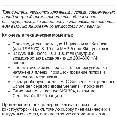
Трейсиллеры являются ключевыми узлами современных
линий пищевой промышленности, обеспечивая
быструю, точную и гигиеничную упаковывание готовой
еды в модифицированную атмосферу или вакуум.
Ключевые технические моменты:
Производительность
– до 11 циклов/мин без газа
(для TSB 570), 8–10 при MAP, 5 при Skin‑упаковке.
Вакуумный насос
– 63–100 m³/h (внутри) с
возможностью расширения до 200–300 m³/h
внешне.
Пневматический контроль
– точная регулировка
натяжения плёнки, позиционирование лотков и
сварочного механизма.
Электрооборудование
– PLC Siemens, контроллеры
Schneider, сервоприводы Siemens + профинет.
Гигиеничность
– корпус AISI 304, покрытие
Ceraclean®, IP‑65 защита.
Производство трейсиллеров включает сложный
конструкторский цикл, точную сборку пневматических и
вакуумных систем, а также строгую сертификацию по