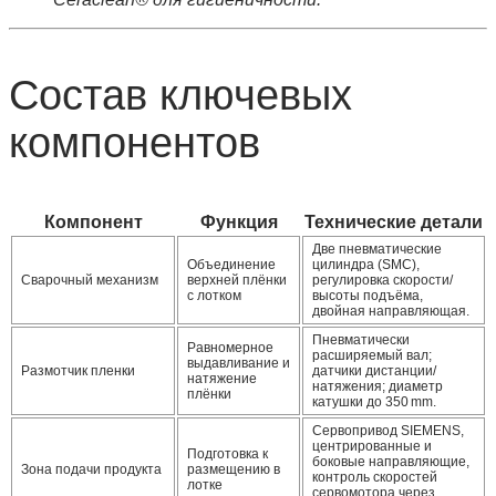
Состав ключевых
компонентов
Компонент
Функция
Технические детали
Две пневматические
Объединение
цилиндра (SMC),
Сварочный механизм
верхней плёнки
регулировка скорости/
с лотком
высоты подъёма,
двойная направляющая.
Пневматически
Равномерное
расширяемый вал;
выдавливание и
Размотчик пленки
датчики дистанции/
натяжение
натяжения; диаметр
плёнки
катушки до 350 mm.
Сервопривод SIEMENS,
центрированные и
Подготовка к
боковые направляющие,
Зона подачи продукта
размещению в
контроль скоростей
лотке
сервомотора через