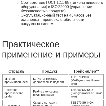
Соответствие ГОСТ 12.1‑88 (гигиена пищевого
оборудования) и ISO 22000 (управление
безопасностью продукта).
Эксплуатационный тест на 48 часов без
остановки – проверка стабильности
вакуумных систем.
Практическое
применение и примеры
Отрасль
Продукт
Трейсиллер**
TSB 570 INOX
Мясная
Котлеты, колбасы,
(MAP‑упаковка 8 цикл/
промышленность
деликатесные изделия
мин)
Пакетное
TSB 450 SK INOX
Рыбные консервы,
производство
(Skin‑упаковка 10 цикл/
филе в вакууме
рыбы
мин)
Сыры с лотками и
TSB 570 SH INOX