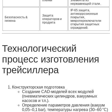
плёнки
элементы из
нержавеющей стали.
IP‑65 защита,
антикоррозионные
Защита
Безопасность &
покрытия,
операторов и
гигиена
микропереключатели
продукта
открытия защитных
ограждений.
Технологический
процесс изготовления
трейсиллера
Конструкторская подготовка
Создание CAD‑моделей всех модулей
(пневматических цилиндров, вакуумных
насосов и т.п.).
Определение параметров давления (вакуум
0,05–0,1 bar), температуры нагрева (30–60 °C)