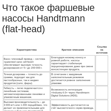
Что такое фаршевые
насосы Handtmann
(flat‑head)
Ссылка
Характеристика
Краткое описание
на
источник
Благодаря низкому износу и
Ванн–членовый привод
– система
ровной работе, насосы
«patented vane cell feed»
гарантируют стабильную
обеспечивает высокую точность
порционирование даже при смене
дозирования от 5 г до 200 000 г.
консистенции продукта.
Точная дозировка
– точность до
В сочетании с вакуумным
грамма, подходит как для
наполнительным режимом
пастообразных, так и жидких
достигается ровное заполнение
продуктов (сало, фарш).
упаковки.
Гибкость
– легко подключается к
Возможность интеграции
линейным системам,
«Industry 4.0» через Handtmann
автоматизированными линиями и
Digital Solutions (HDS).
упаковочным машинам.
Высокая производительность
– до
3 000 кг/ч или 1 200 порций/мин, что
Эффективность достигается за
делает их привлекательными для
счёт высокоточного серво‑привода.
средних и больших предприятий.