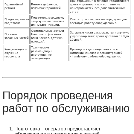
При обращении в течение гарантийного
Гарантийный
Ремонт дефектов,
срока – диагностика и устранение
ремонт
покрытых гарантией.
неисправностей без дополнительных
затрат.
Подготовка к вводному
Предповерочная
Оператор проверяет паспорт, проходит
запуску после ремонта
подготовка
тестовую работу оборудования.
или модернизации.
Оригинальные детали
Запасные части заказываются напрямую
Поставки
Handtmann (система
у производителя; сроки доставки от 3 до
запасных частей
ванн‑членов, датчики,
10 дней.
приводы).
Технические
Консультации и
Проводится дистанционно или в
рекомендации,
обучение
компании клиента с демонстрацией
инструкции по
персонала
«hands‑on» работы оборудования.
эксплуатации.
Порядок проведения
работ по обслуживанию
Подготовка
– оператор предоставляет