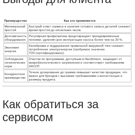
Преимущество
Как это проявляется
Минимальный
Быстрый ответ сервиса и наличие готового запаса деталей снижает
простой
время простоя до нескольких часов.
Долговечность
Регулярная профилактика предотвращает преждевременные
оборудования
поломки, удлиняя срок эксплуатации насоса более чем на 30 %.
Калибровка и поддержание правильной вакуумной тяги снижает
Экономия
потребление электроэнергии (требуемое значение
энергии
TÜV‑сертифицировано).
Соблюдение
Очистка по программам, доступным в Handtmann, защищает от
гигиенических
микробиологического загрязнения и соответствует требованиям
норм
HACCP.
Точное дозирование до грамма повышает качество продукции, что
Конкурентное
важно для брендов с высокими требованиями к консистенции и
преимущество
размеру продукта.
Как обратиться за
сервисом