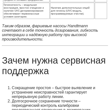
Гигиеничность
– модульная
конструкция, простое очищение и
Наличие дополнительных опций
наличие UVC‑дегерминирования
для гигиены (UVC‑модуль,
обеспечивают первоклассные
программируемые очистки).
условия санитарии.
Таким образом, фаршевые насосы Handtmann
сочетают в себе точность дозирования, гибкость
интеграции и надёжную работу при высокой
производительности.
Зачем нужна сервисная
поддержка
Сокращение простоя
– быстрое выявление и
устранение неисправностей гарантирует
непрерывную работу линии.
Долгосрочное сохранение точности
–
периодический контроль калибровки
предотвращает отклонения в дозировании.