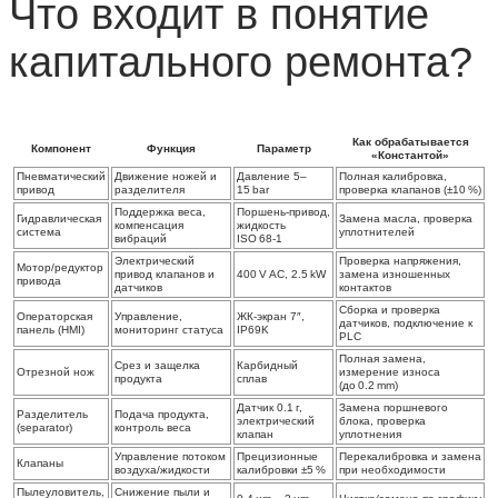
Что входит в понятие
капитального ремонта
?
Как обрабатывается
Компонент
Функция
Параметр
«Константой»
Пневматический
Движение ножей и
Давление 5–
Полная калибровка,
привод
разделителя
15 bar
проверка клапанов (±10 %)
Поддержка веса,
Поршень‑привод,
Гидравлическая
Замена масла, проверка
компенсация
жидкость
система
уплотнителей
вибраций
ISO 68‑1
Электрический
Проверка напряжения,
Мотор/редуктор
привод клапанов и
400 V AC, 2.5 kW
замена изношенных
привода
датчиков
контактов
Сборка и проверка
Операторская
Управление,
ЖК‑экран 7″,
датчиков, подключение к
панель (HMI)
мониторинг статуса
IP69K
PLC
Полная замена,
Срез и защелка
Карбидный
Отрезной нож
измерение износа
продукта
сплав
(до 0.2 mm)
Датчик 0.1 г,
Замена поршневого
Разделитель
Подача продукта,
электрический
блока, проверка
(separator)
контроль веса
клапан
уплотнения
Управление потоком
Прецизионные
Перекалибровка и замена
Клапаны
воздуха/жидкости
калибровки ±5 %
при необходимости
Пылеуловитель,
Снижение пыли и