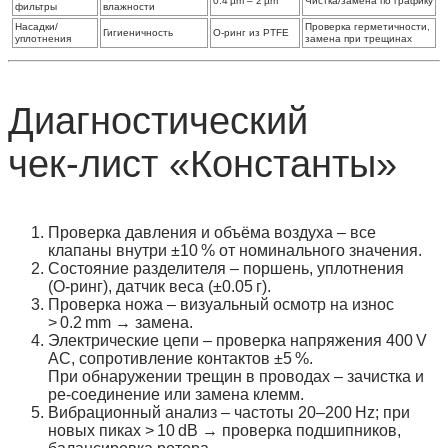
0.4 µm – 2 µm
Чистка/замена по графику
фильтры
влажности
Насадки/
Проверка герметичности,
Гигиеничность
O‑ринг из PTFE
уплотнения
замена при трещинах
Диагностический
чек‑лист «Константы»
Проверка давления и объёма воздуха
– все
клапаны внутри ±10 % от номинального значения.
Состояние разделителя
– поршень, уплотнения
(O‑ринг), датчик веса (±0.05 г).
Проверка ножа
– визуальный осмотр на износ
> 0.2 mm → замена.
Электрические цепи
– проверка напряжения 400 V
AC, сопротивление контактов ±5 %.
При обнаружении трещин в проводах – зачистка и
ре‑соединение или замена клемм.
Вибрационный анализ
– частоты 20–200 Hz; при
новых пиках > 10 dB → проверка подшипников,