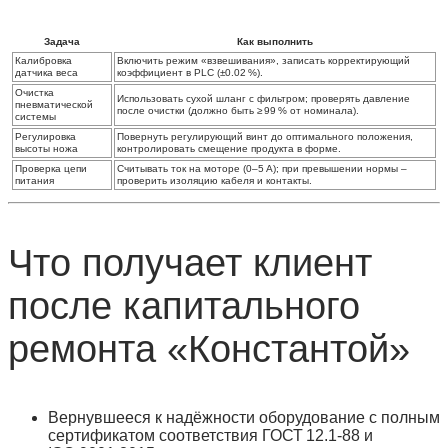
Задача
Как выполнить
Калибровка
Включить режим «взвешивания», записать корректирующий
датчика веса
коэффициент в PLC (±0.02 %).
Очистка
Использовать сухой шланг с фильтром; проверять давление
пневматической
после очистки (должно быть ≥ 99 % от номинала).
системы
Регулировка
Повернуть регулирующий винт до оптимального положения,
высоты ножа
контролировать смещение продукта в форме.
Проверка цепи
Считывать ток на моторе (0–5 A); при превышении нормы –
питания
проверить изоляцию кабеля и контакты.
Что получает клиент
после капитального
ремонта «Константой»
Вернувшееся к надёжности оборудование
с полным
сертификатом соответствия ГОСТ 12.1‑88 и