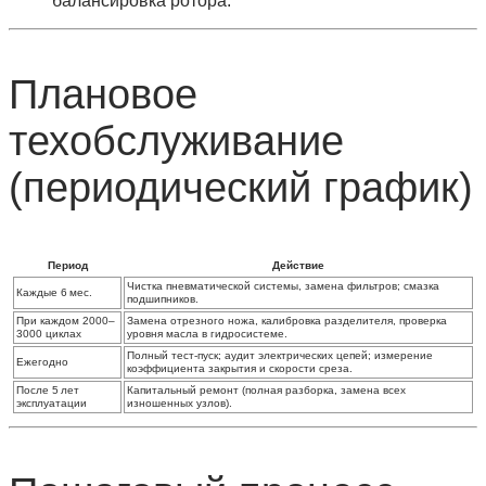
балансировка ротора.
Плановое
техобслуживание
(периодический график)
Период
Действие
Чистка пневматической системы, замена фильтров; смазка
Каждые 6 мес.
подшипников.
При каждом 2000–
Замена отрезного ножа, калибровка разделителя, проверка
3000 циклах
уровня масла в гидросистеме.
Полный тест‑пуск; аудит электрических цепей; измерение
Ежегодно
коэффициента закрытия и скорости среза.
После 5 лет
Капитальный ремонт (полная разборка, замена всех
эксплуатации
изношенных узлов).