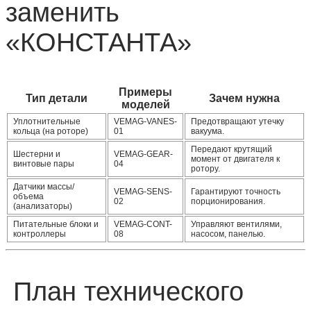
заменить
«КОНСТАНТА»
Примеры
Тип детали
Зачем нужна
моделей
Уплотнительные
VEMAG‑VANES-
Предотвращают утечку
кольца (на роторе)
01
вакуума.
Передают крутящий
Шестерни и
VEMAG‑GEAR-
момент от двигателя к
винтовые пары
04
ротору.
Датчики массы/
VEMAG‑SENS-
Гарантируют точность
объема
02
порционирования.
(анализаторы)
Питательные блоки и
VEMAG‑CONT-
Управляют вентилями,
контроллеры
08
насосом, панелью.
План технического