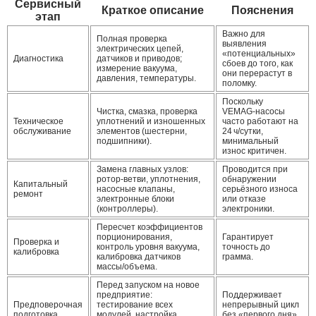
Сервисный
Краткое описание
Пояснения
этап
Важно для
Полная проверка
выявления
электрических цепей,
«потенциальных»
Диагностика
датчиков и приводов;
сбоев до того, как
измерение вакуума,
они перерастут в
давления, температуры.
поломку.
Поскольку
Чистка, смазка, проверка
VEMAG‑насосы
Техническое
уплотнений и изношенных
часто работают на
обслуживание
элементов (шестерни,
24 ч/сутки,
подшипники).
минимальный
износ критичен.
Замена главных узлов:
Проводится при
ротор-ветви, уплотнения,
обнаружении
Капитальный
насосные клапаны,
серьёзного износа
ремонт
электронные блоки
или отказе
(контроллеры).
электроники.
Пересчет коэффициентов
порционирования,
Гарантирует
Проверка и
контроль уровня вакуума,
точность до
калибровка
калибровка датчиков
грамма.
массы/объема.
Перед запуском на новое
предприятие:
Поддерживает
Предповерочная
тестирование всех
непрерывный цикл
подготовка
модулей, настройка
без «первого дня»