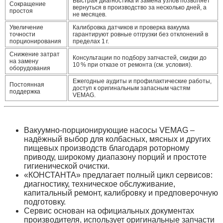
Быстрая диагностика и замена узлов позволяет
Сокращение
вернуться в производство за несколько дней, а
простоя
не месяцев.
Увеличение
Калибровка датчиков и проверка вакуума
точности
гарантируют ровные отгрузки без отклонений в
порционирования
пределах 1 г.
Снижение затрат
Консультации по подбору запчастей, скидки до
на замену
10 % при отказе от ремонта (см. условия).
оборудования
Ежегодные аудиты и профилактические работы,
Постоянная
доступ к оригинальным запасным частям
поддержка
VEMAG.
Вакуумно‑порционирующие насосы
VEMAG
–
надёжный выбор для колбасных, мясных и других
пищевых производств благодаря роторному
приводу, широкому диапазону порций и простоте
гигиенической очистки.
«КОНСТАНТА»
предлагает полный цикл сервисов:
диагностику, техническое обслуживание,
капитальный ремонт, калибровку и предповерочную
подготовку.
Сервис основан на официальных документах
производителя, использует оригинальные запчасти