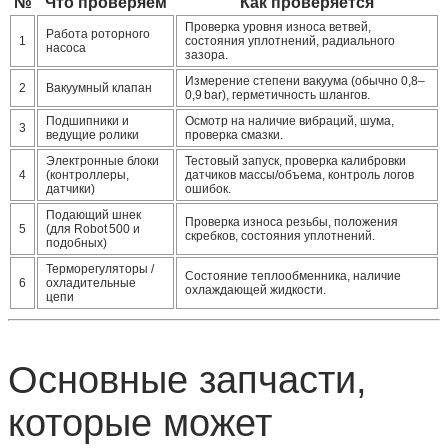
№
Что проверяем
Как проверяется
Проверка уровня износа ветвей,
Работа роторного
1
состояния уплотнений, радиального
насоса
зазора.
Измерение степени вакуума (обычно 0,8–
2
Вакуумный клапан
0,9 bar), герметичность шлангов.
Подшипники и
Осмотр на наличие вибраций, шума,
3
ведущие ролики
проверка смазки.
Электронные блоки
Тестовый запуск, проверка калибровки
4
(контроллеры,
датчиков массы/объема, контроль логов
датчики)
ошибок.
Подающий шнек
Проверка износа резьбы, положения
5
(для Robot 500 и
скребков, состояния уплотнений.
подобных)
Терморегуляторы /
Состояние теплообменника, наличие
6
охладительные
охлаждающей жидкости.
цепи
Основные запчасти,
которые может