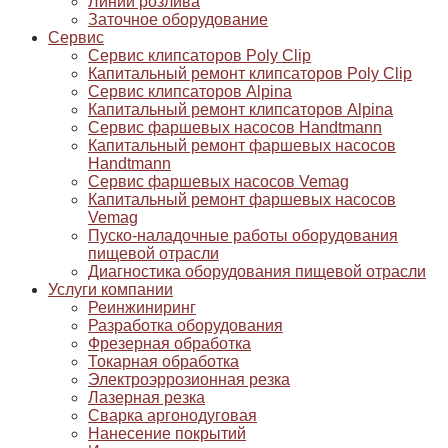
Линии розлива
Заточное оборудование
Сервис
Сервис клипсаторов Poly Clip
Капитальный ремонт клипсаторов Poly Clip
Сервис клипсаторов Alpina
Капитальный ремонт клипсаторов Alpina
Сервис фаршевых насосов Handtmann
Капитальный ремонт фаршевых насосов
Handtmann
Сервис фаршевых насосов Vemag
Капитальный ремонт фаршевых насосов
Vemag
Пуско-наладочные работы оборудования
пищевой отрасли
Диагностика оборудования пищевой отрасли
Услуги компании
Реинжиниринг
Разработка оборудования
Фрезерная обработка
Токарная обработка
Электроэррозионная резка
Лазерная резка
Сварка аргонодуговая
Нанесение покрытий