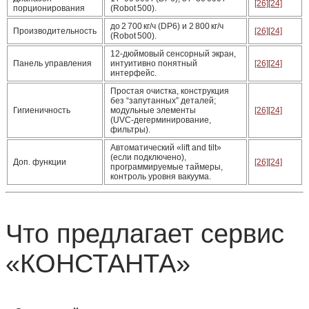
[26]
[24]
порционирования
(Robot 500).
до 2 700 кг/ч (DP6) и 2 800 кг/ч
Производительность
[26]
[24]
(Robot 500).
12‑дюймовый сенсорный экран,
Панель управления
интуитивно понятный
[26]
[24]
интерфейс.
Простая очистка, конструкция
без “запутанных” деталей;
Гигиеничность
модульные элементы
[26]
[24]
(UVC‑дегерминирование,
фильтры).
Автоматический «lift and tilt»
(если подключено),
Доп. функции
[26]
[24]
программируемые таймеры,
контроль уровня вакуума.
Что предлагает сервис
«КОНСТАНТА»