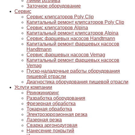
Линии розлива
Заточное оборудование
Сервис
Сервис клипсаторов Poly Clip
Капитальный ремонт клипсаторов Poly Clip
Сервис клипсаторов Alpina
Капитальный ремонт клипсаторов Alpina
Сервис фаршевых насосов Handtmann
Капитальный ремонт фаршевых насосов
Handtmann
Сервис фаршевых насосов Vemag
Капитальный ремонт фаршевых насосов
Vemag
Пуско-наладочные работы оборудования
пищевой отрасли
Диагностика оборудования пищевой отрасли
Услуги компании
Реинжиниринг
Разработка оборудования
Фрезерная обработка
Токарная обработка
Электроэррозионная резка
Лазерная резка
Сварка аргонодуговая
Нанесение покрытий