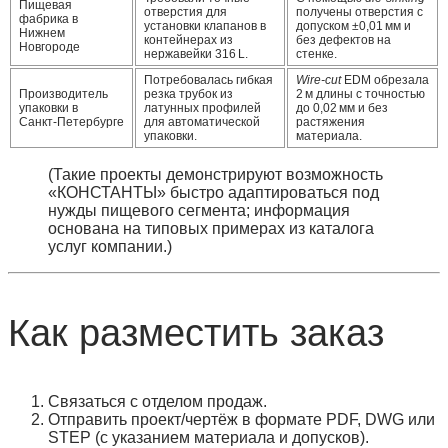
Пищевая
отверстия для
получены отверстия с
фабрика в
установки клапанов в
допуском ±0,01 мм и
Нижнем
контейнерах из
без дефектов на
Новгороде
нержавейки 316 L.
стенке.
Потребовалась гибкая
Wire‑cut
EDM обрезала
Производитель
резка трубок из
2 м длины с точностью
упаковки в
латунных профилей
до 0,02 мм и без
Санкт‑Петербурге
для автоматической
растяжения
упаковки.
материала.
(Такие проекты демонстрируют возможность
«КОНСТАНТЫ» быстро адаптироваться под
нужды пищевого сегмента; информация
основана на типовых примерах из каталога
услуг компании.)
Как разместить заказ
Связаться с отделом продаж
.
Отправить проект/чертёж
в формате PDF, DWG или
STEP (с указанием материала и допусков).