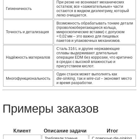
При резке не возникает механических
остатков; все «зажигательные» части
Гигиеничность
остаются в жидком диэлектрику, который
легко очищается.
Возможность обрабатывать тонкие детали
(проволокоберегающиеся кольца,
Точность и детализация
микроскопические вставки) с допуском
< 0,02 мм – это важно для пищевых
пакетов и упаковочных механизмов.
Сталь 316 L и другие нержавеющие
сплавы выдерживают длительные
Надёжность материалов
операции EDM без коррозии, что критично
в средах с высокой влажностью и
присутствием кислот.
Один станок может выполнять как
Многофункциональность
die‑sinking
, так и
wire‑cut
– экономит место
и время разработки.
Примеры заказов
Клиент
Описание задачи
Итог
Требовали точные
С помощью
die‑sinking