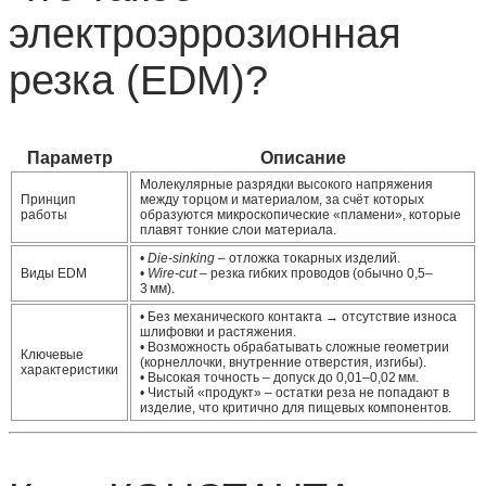
электроэррозионная
резка (EDM)?
Параметр
Описание
Молекулярные разрядки высокого напряжения
Принцип
между торцом и материалом, за счёт которых
работы
образуются микроскопические «пламени», которые
плавят тонкие слои материала.
•
Die‑sinking
– отложка токарных изделий.
Виды EDM
•
Wire‑cut
– резка гибких проводов (обычно 0,5–
3 мм).
• Без механического контакта → отсутствие износа
шлифовки и растяжения.
• Возможность обрабатывать сложные геометрии
Ключевые
(корнеллочки, внутренние отверстия, изгибы).
характеристики
• Высокая точность – допуск до 0,01–0,02 мм.
• Чистый «продукт» – остатки реза не попадают в
изделие, что критично для пищевых компонентов.