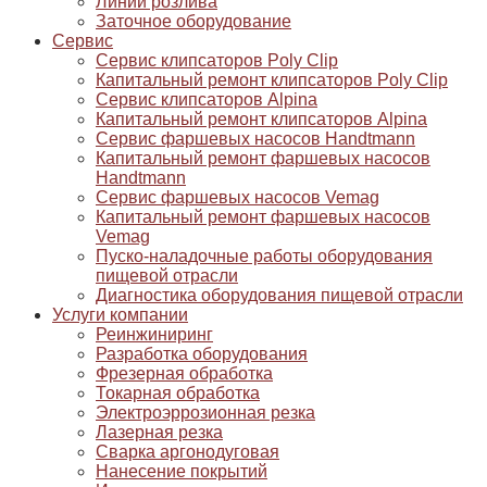
Линии розлива
Заточное оборудование
Сервис
Сервис клипсаторов Poly Clip
Капитальный ремонт клипсаторов Poly Clip
Сервис клипсаторов Alpina
Капитальный ремонт клипсаторов Alpina
Сервис фаршевых насосов Handtmann
Капитальный ремонт фаршевых насосов
Handtmann
Сервис фаршевых насосов Vemag
Капитальный ремонт фаршевых насосов
Vemag
Пуско-наладочные работы оборудования
пищевой отрасли
Диагностика оборудования пищевой отрасли
Услуги компании
Реинжиниринг
Разработка оборудования
Фрезерная обработка
Токарная обработка
Электроэррозионная резка
Лазерная резка
Сварка аргонодуговая
Нанесение покрытий