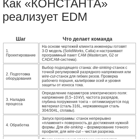
Как «КОНСТАНТА»
реализует EDM
Шаг
Что делает команда
На основе чертежей клиента инженеры готовят
1.
3‑D модель (SolidWorks, Catia) и настраивают
Проектирование
программный пакет CAM (Mastercam, G2 or
CAD/CAM‑система).
Выбор подходящего станка:
die‑sinking
‑станок с
точной регулировкой разрядного напряжения или
2. Подготовка
wire‑cut
‑станок для гибких резов. Проверка
оборудования
рабочего поршня, калибровки осей и уровня
защиты от износа тока.
Определение параметров электрического поля:
напряжение (0,5–10 kV), частота разрядов,
3. Наладка
глубина погружения токта – оптимизируется под
процесса
материал (сталь 316L, нержавеющая сталь
304/304L, сплавы).
Запуск программы: станок непрерывно
«пламенит» поверхность до достижения нужной
4. Обработка
формы. Для
die‑sinking
– формирование точного
профиля; для
wire‑cut
– чистая разрезка.