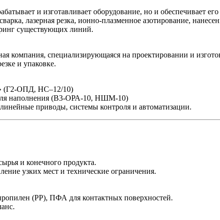
абатывает и изготавливает оборудование, но и обеспечивает его
арка, лазерная резка, ионно‑плазменное азотирование, нанесен
иринг существующих линий.
 компания, специализирующаяся на проектировании и изготов
езке и упаковке.
 (Г2‑ОПД, НС–12/10)
для наполнения (В3‑ОРА‑10, НШМ‑10)
 линейные приводы, системы контроля и автоматизации.
 сырья и конечного продукта.
ление узких мест и технические ограничения.
пропилен (PP), ПФА для контактных поверхностей.
ланс.