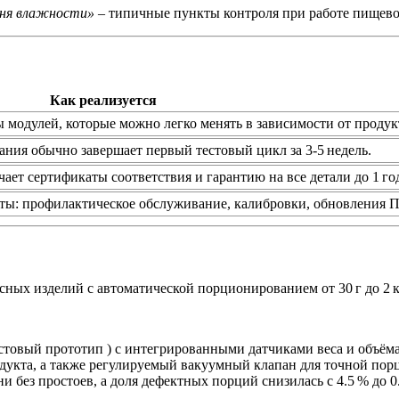
вня влажности»
– типичные пункты контроля при работе пищево
Как реализуется
модулей, которые можно легко менять в зависимости от продук
ния обычно завершает первый тестовый цикл за 3‑5 недель.
ает сертификаты соответствия и гарантию на все детали до 1 го
ты: профилактическое обслуживание, калибровки, обновления 
ных изделий с автоматической порционированием от 30 г до 2 
стовый прототип ) с интегрированными датчиками веса и объёма
одукта, а также регулируемый вакуумный клапан для точной по
 без простоев, а доля дефектных порций снизилась с 4.5 % до 0