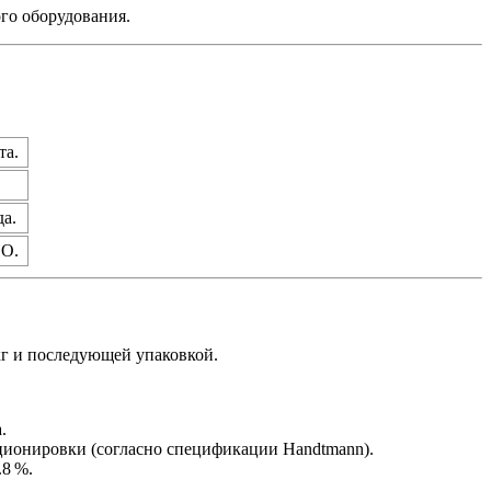
го оборудования.
та.
да.
ПО.
кг и последующей упаковкой.
.
рционировки (согласно спецификации Handtmann).
.8 %.