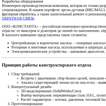
Разработка оборудования
Инженерно‑производственная компания, которая не только разр
сопровождения. В нашем портфеле: аргон‑дуговая (MIG/MAG) св
фрезерная обработка, а также капитальный ремонт и реинжин
ОБРАТНАЯ СВЯЗЬ
ООО «КОНСТАНТА» – российская инженерно‑производственная
отрасли: от миксеров и дозаторов до линий по наполнению, обр
В каталоге компании представлены такие сегменты:
Центробежные и ворончатые насосы
– «пищевые насосы»
Роторные и винтовые насосы
, используемые в шприцах 
Электромеханические устройства
– шнековые двигатели,
Принцип работы конструкторского отдела
Сбор требований
Встреча с заказчиком: сбор бизнес‑целей, описание
Анализ существующей линии (если она есть) – выяв
Концептуальный дизайн
3D‑моделирование (SolidWorks/Creo).
Выбор материалов: нержавеющая сталь 316 L, поли
Расчёт параметров – потоки, давления, тепловой ба
Прототипирование