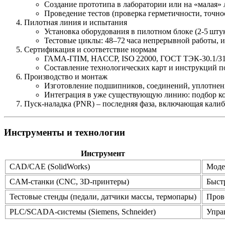
Создание прототипа в лаборатории или на «малая» 
Проведение тестов (проверка герметичности, точно
Пилотная линия и испытания
Установка оборудования в пилотном блоке (2‑5 штук
Тестовые циклы: 48–72 часа непрерывной работы, 
Сертификация и соответствие нормам
ГАМА‑ГПМ, HACCP, ISO 22000, ГОСТ ТЭК‑30.1/31
Составление технологических карт и инструкций п
Производство и монтаж
Изготовление подшипников, соединений, уплотнен
Интеграция в уже существующую линию: подбор 
Пуск‑наладка (PNR)
– последняя фаза, включающая калиб
Инструменты и технологии
Инструмент
CAD/CAE (SolidWorks)
Моде
CAM‑станки (CNC, 3D‑принтеры)
Быст
Тестовые стенды (педали, датчики массы, термопары)
Пров
PLC/SCADA‑системы (Siemens, Schneider)
Упра