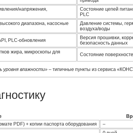
привода
ивления/напряжения,
Состояние цепей питан
PLC
высокого диапазона, насосные
Давление системы, гер
воздуха/воды
Версия прошивки, корре
API, PLC‑обновления
безопасность данных
тков жира, микроскопы для
Состояние поверхносте
ь уровня влажности»
– типичные пункты из сервиса «КОН
гностику
е
Вр
рмате PDF) + копии паспорта оборудования
–
0 дней