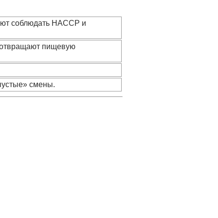
гают соблюдать HACCP и
едотвращают пищевую
пустые» смены.