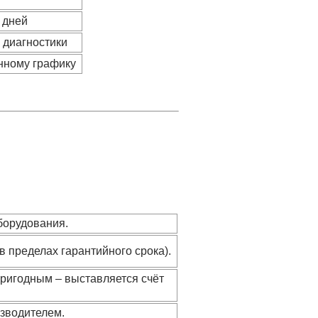
 дней
е диагностики
нному графику
борудования.
в пределах гарантийного срока).
ригодным – выставляется счёт
зводителем.