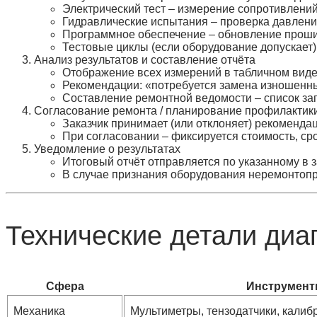
Электрический тест – измерение сопротивлений
Гидравлические испытания – проверка давления
Программное обеспечение – обновление прошив
Тестовые циклы (если оборудование допускает)
Анализ результатов и составление отчёта
Отображение всех измерений в табличном виде
Рекомендации: «потребуется замена изношенных
Составление ремонтной ведомости – список зап
Согласование ремонта / планирование профилактик
Заказчик принимает (или отклоняет) рекомендац
При согласовании – фиксируется стоимость, ср
Уведомление о результатах
Итоговый отчёт отправляется по указанному в з
В случае признания оборудования неремонтопр
Технические детали диа
Сфера
Инструмент
Механика
Мультиметры, тензодатчики, калиб