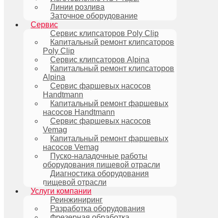
Линии розлива
Заточное оборудование
Сервис
Сервис клипсаторов Poly Clip
Капитальный ремонт клипсаторов
Poly Clip
Сервис клипсаторов Alpina
Капитальный ремонт клипсаторов
Alpina
Сервис фаршевых насосов
Handtmann
Капитальный ремонт фаршевых
насосов Handtmann
Сервис фаршевых насосов
Vemag
Капитальный ремонт фаршевых
насосов Vemag
Пуско-наладочные работы
оборудования пищевой отрасли
Диагностика оборудования
пищевой отрасли
Услуги компании
Реинжиниринг
Разработка оборудования
Фрезерная обработка