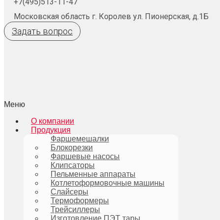
+7(495)513-11-47
Московская область г. Королев ул. Пионерская, д.1Б
Задать вопрос
Меню
О компании
Продукция
Фаршемешалки
Блокорезки
Фаршевые насосы
Клипсаторы
Пельменные аппараты
Котлетоформовочные машины
Слайсеры
Термоформеры
Трейсиллеры
Изготовление ПЭТ тары