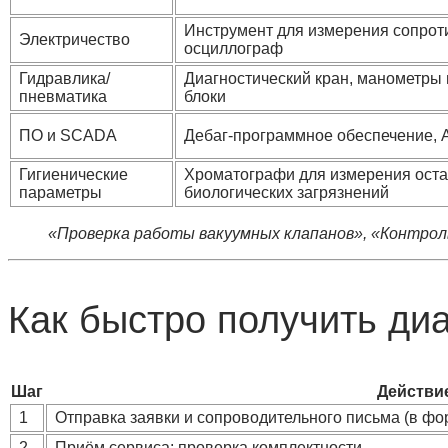
Инструмент для измерения сопрот
Электричество
осциллограф
Гидравлика/
Диагностический кран, манометры 
пневматика
блоки
ПО и SCADA
Дебаг‑программное обеспечение, 
Гигиенические
Хроматографи для измерения оста
параметры
биологических загрязнений
«Проверка работы вакуумных клапанов», «Контрол
Как быстро получить диа
Шаг
Действи
1
Отправка заявки и сопроводительного письма (в фо
2
Приём сервиса: проверка комплектности