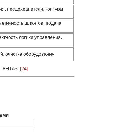
ия, предохранители, контуры
метичность шлангов, подача
ктность логики управления,
й, очистка оборудования
СТАНТА».
[24]
емя