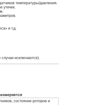
 датчиков температуры/давления.
е утечек.
м.
раметров.
а» и т.д.
 случаи исключаются).
 измеряется
пников, состояние роторов и