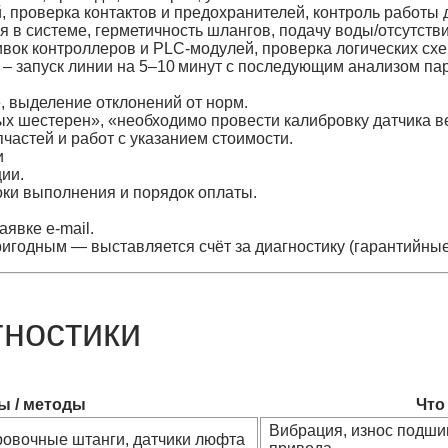
, проверка контактов и предохранителей, контроль работы
 в системе, герметичность шлангов, подачу воды/отсутстви
ок контроллеров и PLC‑модулей, проверка логических схе
 – запуск линии на 5–10 минут с последующим анализом па
, выделение отклонений от норм.
 шестерен», «необходимо провести калибровку датчика вес
частей и работ с указанием стоимости.
и
ии.
оки выполнения и порядок оплаты.
аявке e‑mail.
игодным — выставляется счёт за диагностику (гарантийные
гностики
ы / методы
Что
Вибрация, износ подши
ровочные штанги, датчики люфта