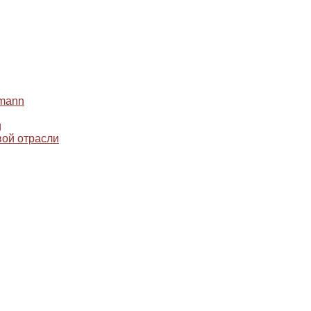
mann
g
ой отрасли