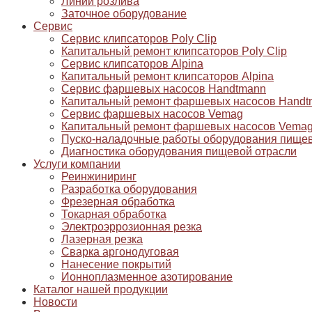
Линии розлива
Заточное оборудование
Сервис
Сервис клипсаторов Poly Clip
Капитальный ремонт клипсаторов Poly Clip
Сервис клипсаторов Alpina
Капитальный ремонт клипсаторов Alpina
Сервис фаршевых насосов Handtmann
Капитальный ремонт фаршевых насосов Handt
Сервис фаршевых насосов Vemag
Капитальный ремонт фаршевых насосов Vema
Пуско-наладочные работы оборудования пищев
Диагностика оборудования пищевой отрасли
Услуги компании
Реинжиниринг
Разработка оборудования
Фрезерная обработка
Токарная обработка
Электроэррозионная резка
Лазерная резка
Сварка аргонодуговая
Нанесение покрытий
Ионноплазменное азотирование
Каталог нашей продукции
Новости